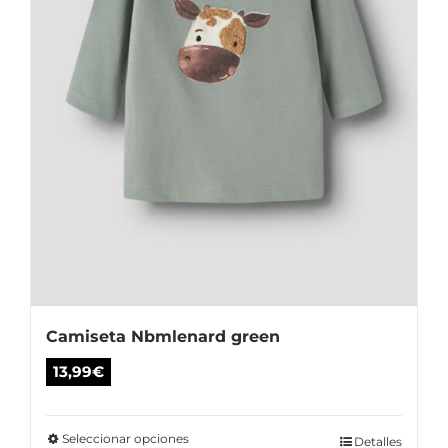
la
página
de
producto
Camiseta Nbmlenard green
13,99
€
Seleccionar opciones
Este
Detalles