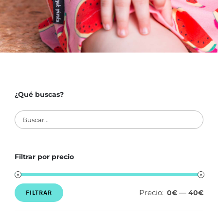
¿Qué buscas?
Filtrar por precio
Precio:
—
0€
40€
FILTRAR
Precio
Precio
mínimo
máximo