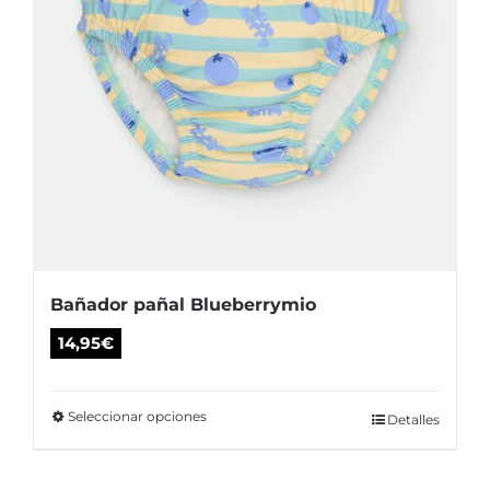
Bañador pañal Blueberrymio
14,95
€
Seleccionar opciones
Este
Detalles
producto
tiene