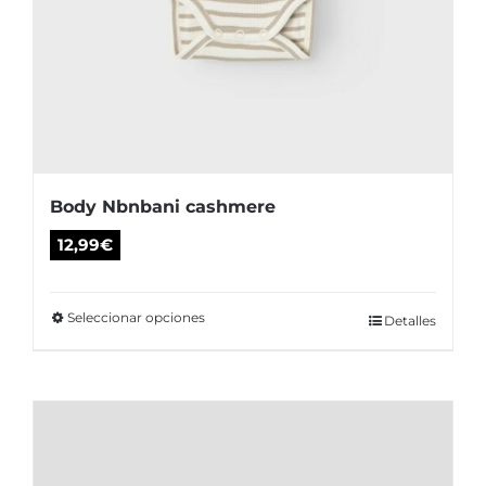
Body Nbnbani cashmere
12,99
€
Seleccionar opciones
Este
Detalles
producto
tiene
múltiples
variantes.
Las