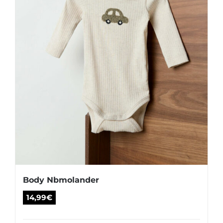
en
la
página
de
producto
Body Nbmolander
14,99
€