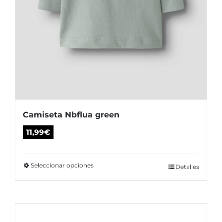
producto
Camiseta Nbflua green
11,99
€
Seleccionar opciones
Este
Detalles
producto
tiene
múltiples