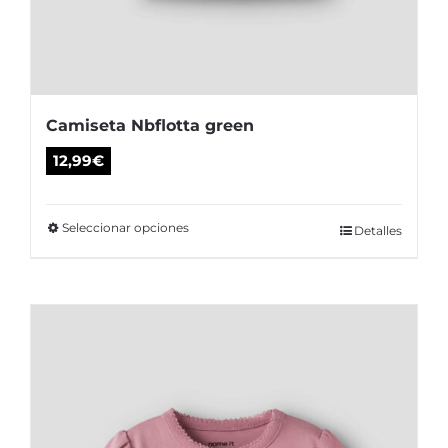
Camiseta Nbflotta green
12,99
€
Seleccionar opciones
Este
Detalles
producto
tiene
múltiples
variantes.
Las
opciones
se