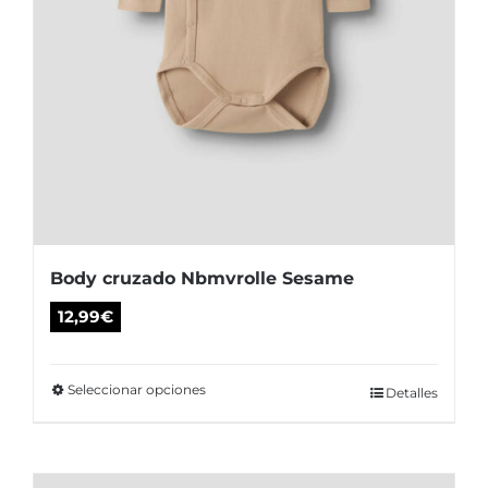
de
producto
Body cruzado Nbmvrolle Sesame
12,99
€
Seleccionar opciones
Este
Detalles
producto
tiene
múltiples