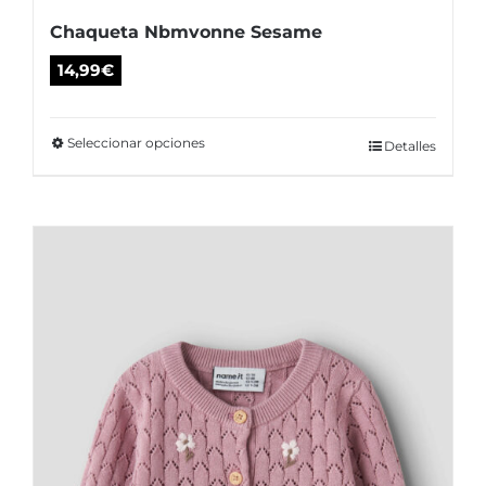
Chaqueta Nbmvonne Sesame
14,99
€
Seleccionar opciones
Este
Detalles
producto
tiene
múltiples
variantes.
Las
opciones
se
pueden
elegir
en
la