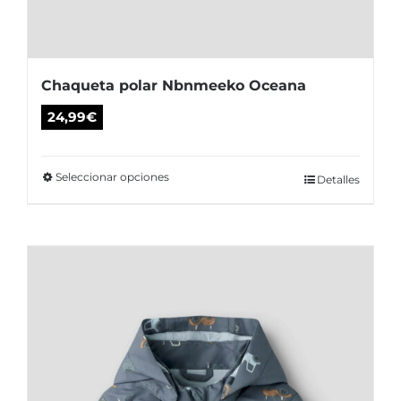
Chaqueta polar Nbnmeeko Oceana
24,99
€
Seleccionar opciones
Este
Detalles
producto
tiene
múltiples
variantes.
Las
opciones
se
pueden