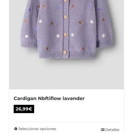
la
página
de
producto
Cardigan Nbftiflow lavender
26,99
€
Seleccionar opciones
Este
Detalles