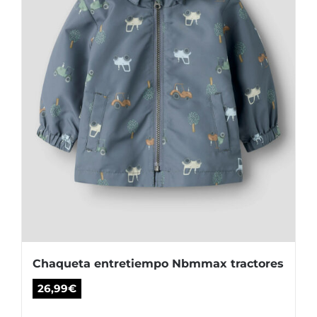
elegir
en
la
página
de
producto
Chaqueta entretiempo Nbmmax tractores
26,99
€