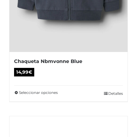
Chaqueta Nbmvonne Blue
14,99
€
Seleccionar opciones
Este
Detalles
producto
tiene
múltiples
variantes.
Las