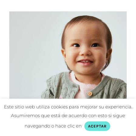
tiene
múltiples
variantes.
Las
opciones
se
pueden
elegir
en
la
página
de
Este sitio web utiliza cookies para mejorar su experiencia.
producto
Asumiremos que está de acuerdo con esto si sigue
navegando o hace clic en
ACEPTAR