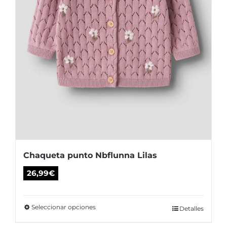
página
de
producto
Chaqueta punto Nbflunna Lilas
26,99
€
Seleccionar opciones
Este
Detalles
producto