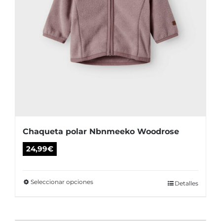
de
producto
Chaqueta polar Nbnmeeko Woodrose
24,99
€
Seleccionar opciones
Este
Detalles
producto
tiene