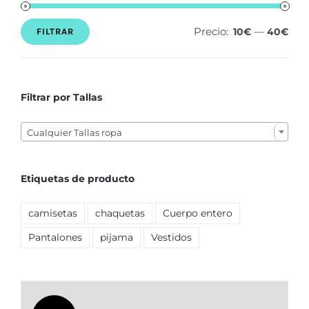
Precio:
—
10€
40€
FILTRAR
Precio
Precio
mínimo
máximo
Filtrar por Tallas

Cualquier Tallas ropa
Etiquetas de producto
camisetas
chaquetas
Cuerpo entero
Pantalones
pijama
Vestidos