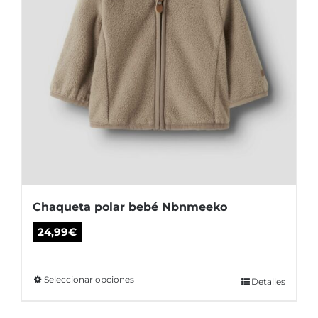
página
de
producto
Chaqueta polar bebé Nbnmeeko
24,99
€
Seleccionar opciones
Este
Detalles
producto