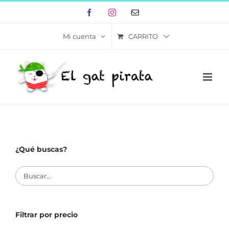
Skip
Facebook
Instagram
Correo
to
electrónico
content
CARRITO
Mi cuenta
¿Qué buscas?
Filtrar por precio