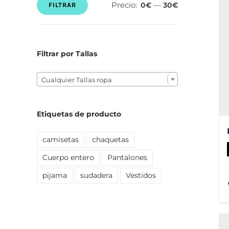
Precio:
—
0€
30€
FILTRAR
Precio
Precio
mínimo
máximo
Filtrar por Tallas

Cualquier Tallas ropa
Etiquetas de producto
camisetas
chaquetas
Cuerpo entero
Pantalones
pijama
sudadera
Vestidos