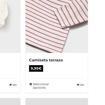
Camiseta terrazo
9,99
€
Seleccionar
te
Ver
Este
Ver
opciones
oducto
producto
ne
tiene
tiples
múltiples