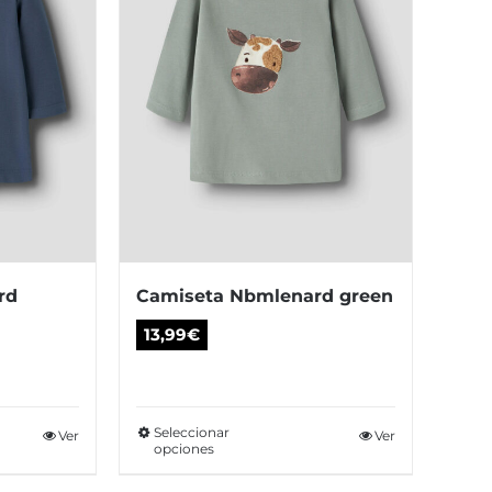
se
eden
pueden
gir
elegir
en
la
gina
página
de
oducto
producto
rd
Camiseta Nbmlenard green
13,99
€
Seleccionar
te
Ver
Este
Ver
opciones
oducto
producto