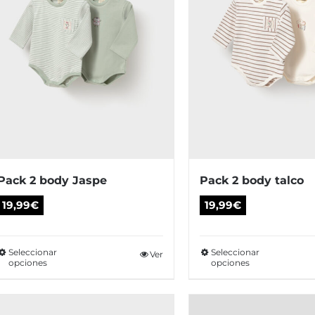
Pack 2 body Jaspe
Pack 2 body talco
19,99
€
19,99
€
Seleccionar
Seleccionar
Este
Ver
Es
opciones
opciones
producto
pr
tiene
tie
múltiples
múl