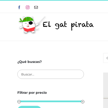
Skip
Facebook
Instagram
Correo
to
electrónico
content
¿Qué buscas?
Filtrar por precio