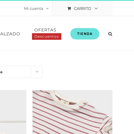
CARRITO
Mi cuenta
OFERTAS
CALZADO
TIENDA
Descuentos
os