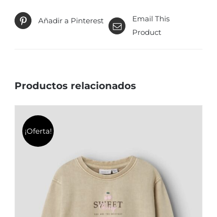
pueden
elegir
Email This
Añadir a Pinterest
en
Product
la
página
de
Productos relacionados
producto
¡Oferta!