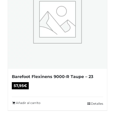
se
pueden
elegir
en
la
página
de
producto
Barefoot Flexinens 9000-R Taupe – 23
57,95
€
Añadir al carrito
Detalles