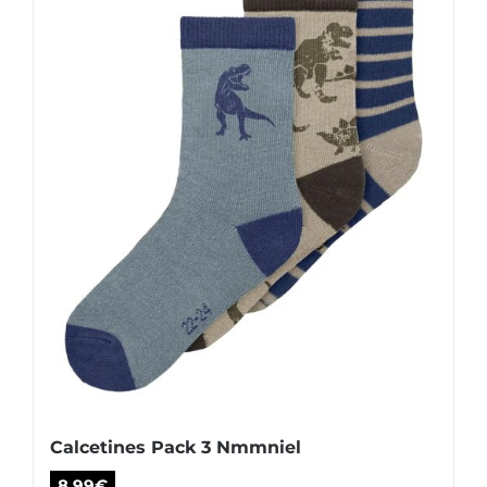
pueden
elegir
en
la
página
de
producto
Calcetines Pack 3 Nmmniel
8,99
€