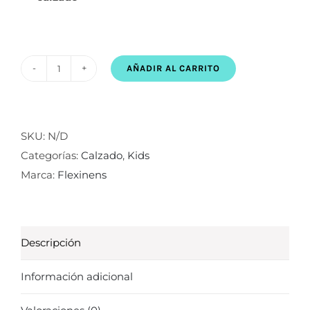
AÑADIR AL CARRITO
Barefoot
Flexinens
9000-
R
SKU:
N/D
Pink
Categorías:
Calzado
,
Kids
cantidad
Marca:
Flexinens
Descripción
Información adicional