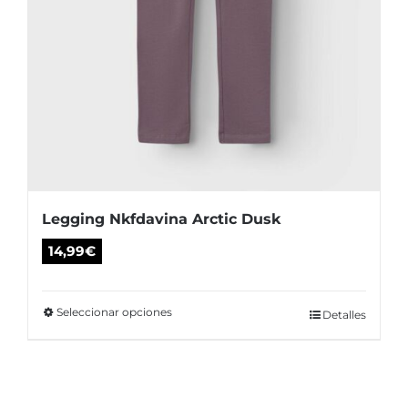
producto
Legging Nkfdavina Arctic Dusk
14,99
€
Seleccionar opciones
Este
Detalles
producto
tiene
múltiples