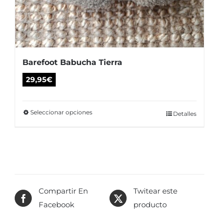
Barefoot Babucha Tierra
29,95
€
Seleccionar opciones
Este
Detalles
producto
tiene
múltiples
variantes.
Las
Compartir En
Twitear este
opciones
Facebook
producto
se