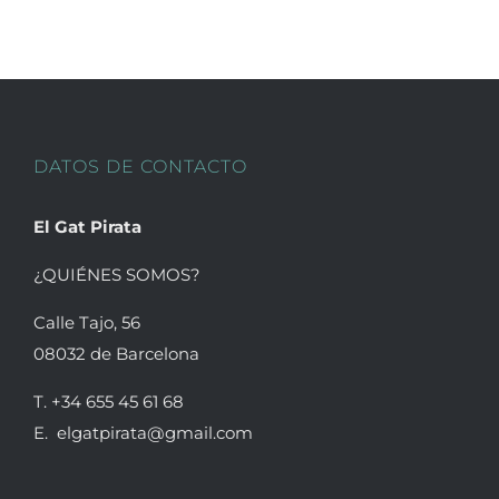
variantes.
Las
opciones
se
pueden
DATOS DE CONTACTO
elegir
en
El Gat Pirata
la
página
¿QUIÉNES SOMOS?
de
Calle Tajo, 56
producto
08032 de Barcelona
T. +34 655 45 61 68
E. elgatpirata@gmail.com