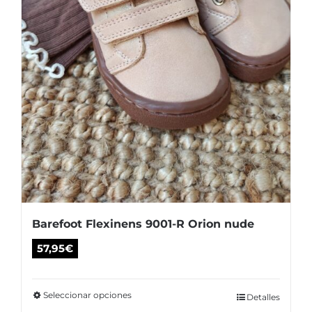
la
página
de
producto
Barefoot Flexinens 9001-R Orion nude
57,95
€
Seleccionar opciones
Este
Detalles