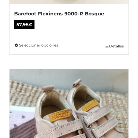
Barefoot Flexinens 9000-R Bosque
57,95
€
Seleccionar opciones
Este
Detalles
producto
tiene
múltiples
variantes.
Las
opciones
se
pueden
elegir
en