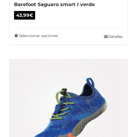
Barefoot Saguaro smart I verde
43,99
€
Seleccionar opciones
Este
Detalles
producto
tiene
múltiples
variantes.
Las
opciones
se
pueden
elegir
en
la