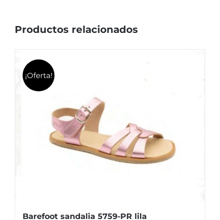
página
de
Productos relacionados
producto
¡Oferta!
Barefoot sandalia 5759-PR lila