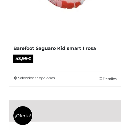
Barefoot Saguaro Kid smart I rosa
43,99
€
Seleccionar opciones
Este
Detalles
producto
tiene
múltiples
variantes.
¡Oferta!
Las
opciones