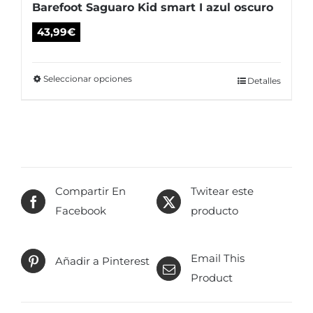
Barefoot Saguaro Kid smart I azul oscuro
43,99
€
Seleccionar opciones
Este
Detalles
producto
tiene
múltiples
variantes.
Las
Compartir En
Twitear este
opciones
Facebook
producto
se
pueden
elegir
Email This
Añadir a Pinterest
en
Product
la