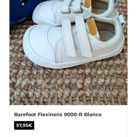
elegir
en
la
página
de
producto
Barefoot Flexinens 9000-R Blanco
57,95
€