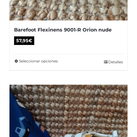
Barefoot Flexinens 9001-R Orion nude
57,95
€
Seleccionar opciones
Este
Detalles
producto
tiene
múltiples
variantes.
Las
opciones
se
pueden