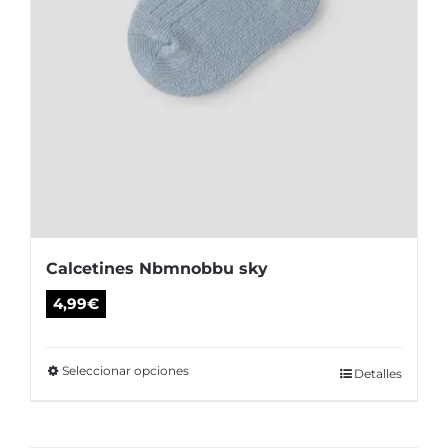
de
producto
Calcetines Nbmnobbu sky
4,99
€
Seleccionar opciones
Este
Detalles
producto
tiene