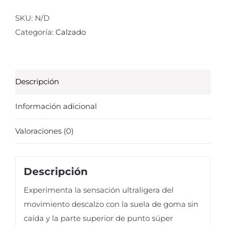
smart
I
SKU:
N/D
azul
Categoría:
Calzado
cielo
cantidad
Descripción
Información adicional
Valoraciones (0)
Descripción
Experimenta la sensación ultraligera del
movimiento descalzo con la suela de goma sin
caída y la parte superior de punto súper