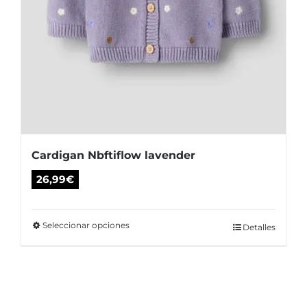
producto
Cardigan Nbftiflow lavender
26,99
€
Seleccionar opciones
Este
Detalles
producto
tiene
múltiples
variantes.