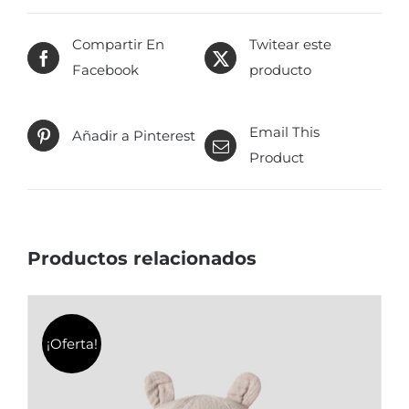
variantes.
Las
Compartir En
Twitear este
opciones
Facebook
producto
se
pueden
elegir
Email This
Añadir a Pinterest
en
Product
la
página
de
Productos relacionados
producto
¡Oferta!