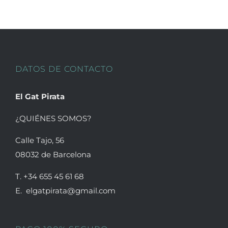
Las
opciones
se
pueden
DATOS DE CONTACTO
elegir
en
El Gat Pirata
la
página
¿QUIÉNES SOMOS?
de
Calle Tajo, 56
producto
08032 de Barcelona
T. +34 655 45 61 68
E. elgatpirata@gmail.com