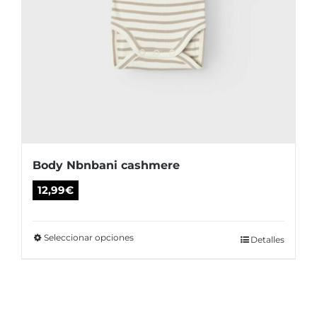
producto
Body Nbnbani cashmere
12,99
€
Seleccionar opciones
Este
Detalles
producto
tiene
múltiples