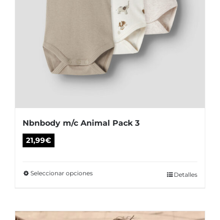
producto
Nbnbody m/c Animal Pack 3
21,99
€
Seleccionar opciones
Este
Detalles
producto
tiene
múltiples