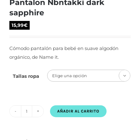
Pantalon Nbntakki dark
sapphire
15,99
€
Cómodo pantalón para bebé en suave algodón
orgánico, de Name it.
Tallas ropa

AÑADIR AL CARRITO
Pantalon
Nbntakki
dark