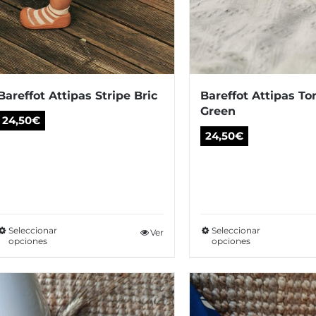
pueden
pu
elegir
ele
en
en
la
la
página
pá
Bareffot Attipas Stripe Bric
Bareffot Attipas To
de
de
Green
24,50
€
producto
pr
24,50
€
Seleccionar
Seleccionar
Este
Ver
Es
opciones
opciones
producto
pr
tiene
tie
múltiples
múl
variantes.
var