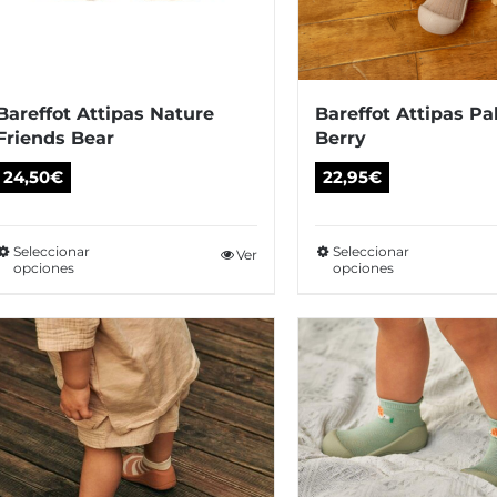
Bareffot Attipas Nature
Bareffot Attipas Pal
Friends Bear
Berry
24,50
€
22,95
€
Seleccionar
Seleccionar
Este
Ver
Es
opciones
opciones
producto
pr
tiene
tie
múltiples
múl
variantes.
var
Las
La
opciones
op
se
se