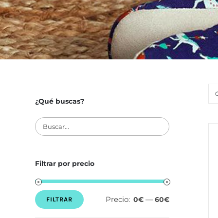
¿Qué buscas?
Filtrar por precio
Precio:
—
0€
60€
FILTRAR
Precio
Precio