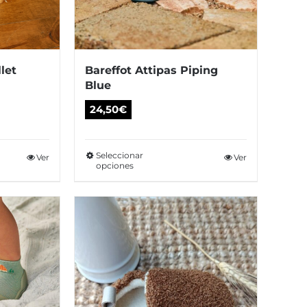
let
Bareffot Attipas Piping
Blue
24,50
€
Seleccionar
te
Ver
Este
Ver
opciones
oducto
producto
ne
tiene
tiples
múltiples
iantes.
variantes.
s
Las
ciones
opciones
se