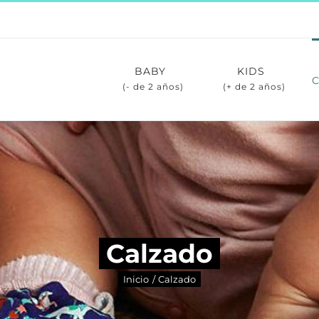
BABY
KIDS
(- de 2 años)
(+ de 2 años)
Calzado
Inicio
Calzado