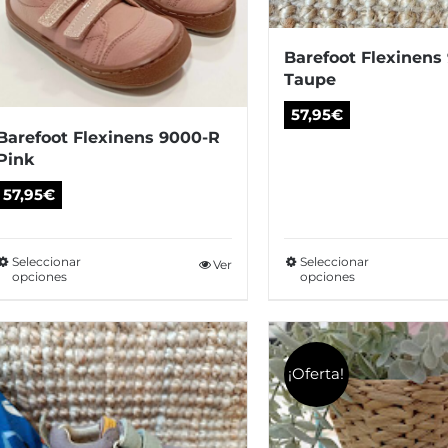
producto
pr
Barefoot Flexinens
Taupe
57,95
€
Barefoot Flexinens 9000-R
Pink
57,95
€
Seleccionar
Seleccionar
Este
Ver
Es
opciones
opciones
producto
pr
tiene
tie
múltiples
múl
¡Oferta!
variantes.
var
Las
La
opciones
op