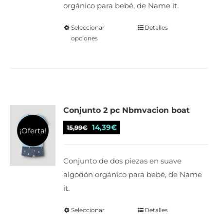
orgánico para bebé, de Name it.
la
11,99€.
9,59€.
página
Seleccionar
Este
Detalles
de
opciones
producto
producto
tiene
múltiples
variantes.
Las
Conjunto 2 pc Nbmvacion boat
opciones
se
El
El
14,39
€
15,99
€
¡Oferta!
pueden
precio
precio
elegir
original
actual
Conjunto de dos piezas en suave
en
era:
es:
algodón orgánico para bebé, de Name
la
15,99€.
14,39€.
it.
página
de
Seleccionar
Este
Detalles