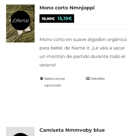
Mono corto Nmnjoppi
opciones
se
El
El
15,19
€
18,99
€
¡Oferta!
pueden
precio
precio
elegir
original
actual
Mono corto en suave algodón orgánico
en
era:
es:
para bebé, de Name it. ¡Le váis a sacar
la
18,99€.
15,19€.
un montón de partido durante todo el
página
verano!
de
producto
Seleccionar
Este
Detalles
opciones
producto
tiene
múltiples
variantes.
Las
Camiseta Nmmvoby blue
opciones