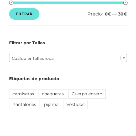
Precio:
—
0€
30€
FILTRAR
Precio
Precio
mínimo
máximo
Filtrar por Tallas

Cualquier Tallas ropa
Etiquetas de producto
camisetas
chaquetas
Cuerpo entero
Pantalones
pijama
Vestidos