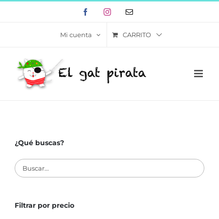
Skip
Facebook
Instagram
Correo
to
electrónico
content
CARRITO
Mi cuenta
¿Qué buscas?
Filtrar por precio