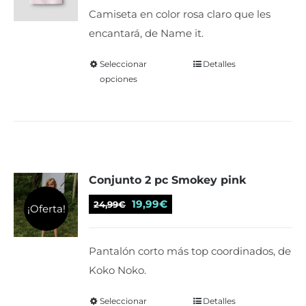
elegir
original
actual
Camiseta en color rosa claro que les
en
era:
es:
encantará, de Name it.
la
12,99€.
10,39€.
página
Seleccionar
Este
Detalles
de
opciones
producto
producto
tiene
múltiples
variantes.
Las
Conjunto 2 pc Smokey pink
opciones
se
El
El
19,99
€
24,99
€
¡Oferta!
pueden
precio
precio
elegir
original
actual
Pantalón corto más top coordinados, de
en
era:
es:
Koko Noko.
la
24,99€.
19,99€.
página
Seleccionar
Este
Detalles