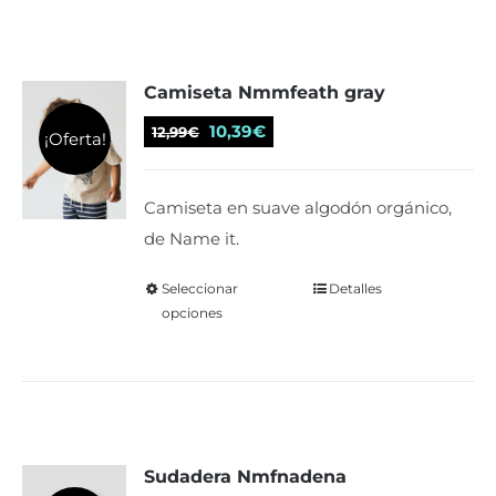
Camiseta Nmmfeath gray
El
El
10,39
€
12,99
€
¡Oferta!
precio
precio
original
actual
Camiseta en suave algodón orgánico,
era:
es:
de Name it.
12,99€.
10,39€.
Seleccionar
Este
Detalles
opciones
producto
tiene
múltiples
variantes.
Las
Sudadera Nmfnadena
opciones