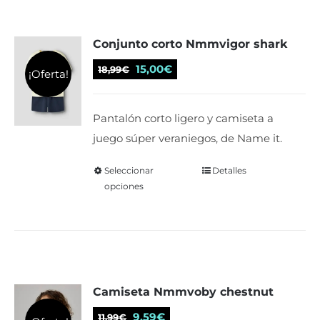
variantes.
Las
Conjunto corto Nmmvigor shark
opciones
se
El
El
15,00
€
18,99
€
¡Oferta!
pueden
precio
precio
elegir
original
actual
Pantalón corto ligero y camiseta a
en
era:
es:
juego súper veraniegos, de Name it.
la
18,99€.
15,00€.
página
Seleccionar
Este
Detalles
de
opciones
producto
producto
tiene
múltiples
variantes.
Las
Camiseta Nmmvoby chestnut
opciones
se
El
El
9,59
€
11,99
€