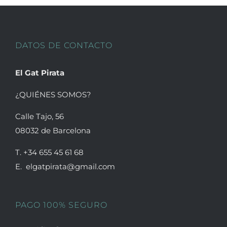
la
página
de
DATOS DE CONTACTO
producto
El Gat Pirata
¿QUIÉNES SOMOS?
Calle Tajo, 56
08032 de Barcelona
T. +34 655 45 61 68
E. elgatpirata@gmail.com
PAGO 100% SEGURO