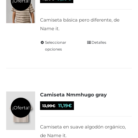
¡Oferta!
pueden
precio
precio
elegir
original
actual
Camiseta básica pero diferente, de
en
era:
es:
Name it.
la
11,99€.
9,59€.
página
Seleccionar
Este
Detalles
de
opciones
producto
producto
tiene
múltiples
variantes.
Las
Camiseta Nmmhugo gray
opciones
se
El
El
11,19
€
13,99
€
¡Oferta!
pueden
precio
precio
elegir
original
actual
Camiseta en suave algodón orgánico,
en
era:
es:
de Name it.
la