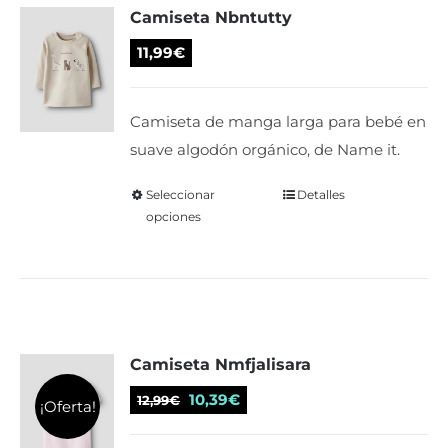
Camiseta Nbntutty
opciones
se
11,99
€
pueden
elegir
Camiseta de manga larga para bebé en
en
suave algodón orgánico, de Name it.
la
página
Seleccionar
Este
Detalles
de
opciones
producto
producto
tiene
múltiples
variantes.
Las
Camiseta Nmfjalisara
opciones
se
El
El
10,39
€
12,99
€
¡Oferta!
pueden
precio
precio