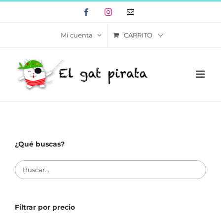
Skip
Facebook
Instagram
Correo
to
electrónico
content
CARRITO
Mi cuenta
¿Qué buscas?
Filtrar por precio