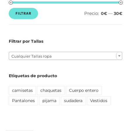
Precio:
—
0€
30€
FILTRAR
Precio
Precio
mínimo
máximo
Filtrar por Tallas

Cualquier Tallas ropa
Etiquetas de producto
camisetas
chaquetas
Cuerpo entero
Pantalones
pijama
sudadera
Vestidos