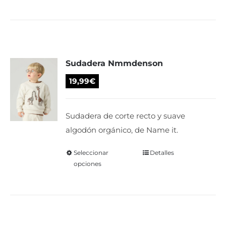
producto
tiene
múltiples
variantes.
Las
Sudadera Nmmdenson
opciones
se
19,99
€
pueden
elegir
Sudadera de corte recto y suave
en
algodón orgánico, de Name it.
la
página
Seleccionar
Este
Detalles
de
opciones
producto
producto
tiene
múltiples
variantes.
Las