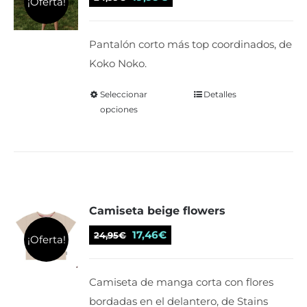
¡Oferta!
pueden
precio
precio
elegir
original
actual
Pantalón corto más top coordinados, de
en
era:
es:
Koko Noko.
la
24,99€.
19,99€.
página
Seleccionar
Este
Detalles
de
opciones
producto
producto
tiene
múltiples
variantes.
Las
Camiseta beige flowers
opciones
se
El
El
17,46
€
24,95
€
¡Oferta!
pueden
precio
precio
elegir
original
actual
Camiseta de manga corta con flores
en
era:
es:
bordadas en el delantero, de Stains
la