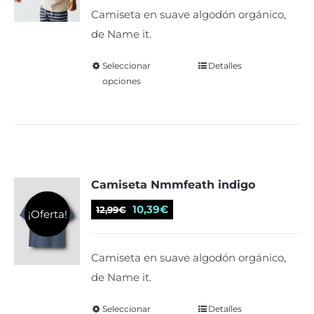
elegir
original
actual
Camiseta en suave algodón orgánico,
en
era:
es:
de Name it.
la
12,99€.
10,39€.
página
Seleccionar
Este
Detalles
de
opciones
producto
producto
tiene
múltiples
variantes.
Las
Camiseta Nmmfeath indigo
opciones
se
El
El
10,39
€
12,99
€
¡Oferta!
pueden
precio
precio
elegir
original
actual
Camiseta en suave algodón orgánico,
en
era:
es:
de Name it.
la
12,99€.
10,39€.
página
Seleccionar
Este
Detalles