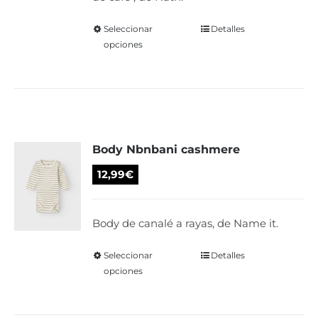
página
de
Seleccionar
Este
Detalles
producto
opciones
producto
tiene
múltiples
variantes.
Las
Body Nbnbani cashmere
opciones
se
12,99
€
pueden
elegir
Body de canalé a rayas, de Name it.
en
la
Seleccionar
Este
Detalles
página
opciones
producto
de
tiene
producto
múltiples