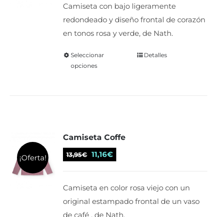
Camiseta con bajo ligeramente
en
era:
es:
redondeado y diseño frontal de corazón
la
11,95€.
9,56€.
en tonos rosa y verde, de Nath.
página
de
Seleccionar
Este
Detalles
producto
opciones
producto
tiene
múltiples
variantes.
Las
Camiseta Coffe
opciones
se
El
El
11,16
€
13,95
€
¡Oferta!
pueden
precio
precio
elegir
original
actual
Camiseta en color rosa viejo con un
en
era:
es:
original estampado frontal de un vaso
la
13,95€.
11,16€.
de café , de Nath.