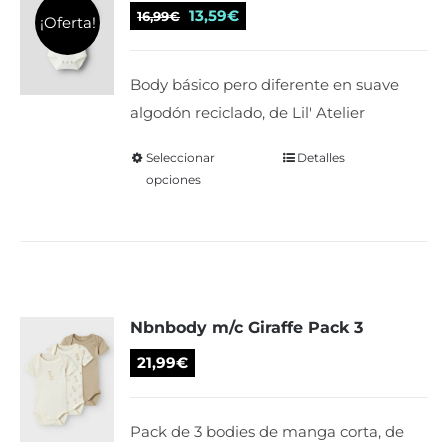
se
El
El
13,59
€
16,99
€
¡Oferta!
pueden
precio
precio
elegir
original
actual
Body básico pero diferente en suave
en
era:
es:
algodón reciclado, de Lil' Atelier
la
16,99€.
13,59€.
página
Seleccionar
Este
Detalles
de
opciones
producto
producto
tiene
múltiples
variantes.
Las
Nbnbody m/c Giraffe Pack 3
opciones
se
21,99
€
pueden
elegir
Pack de 3 bodies de manga corta, de
en