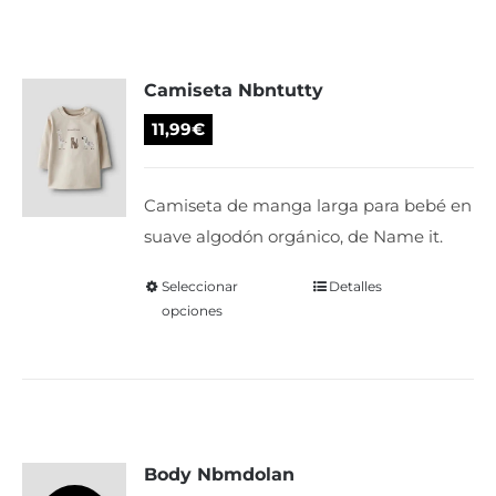
variantes.
Las
Camiseta Nbntutty
opciones
se
11,99
€
pueden
elegir
Camiseta de manga larga para bebé en
en
suave algodón orgánico, de Name it.
la
página
Seleccionar
Este
Detalles
de
opciones
producto
producto
tiene
múltiples
variantes.
Las
Body Nbmdolan
opciones