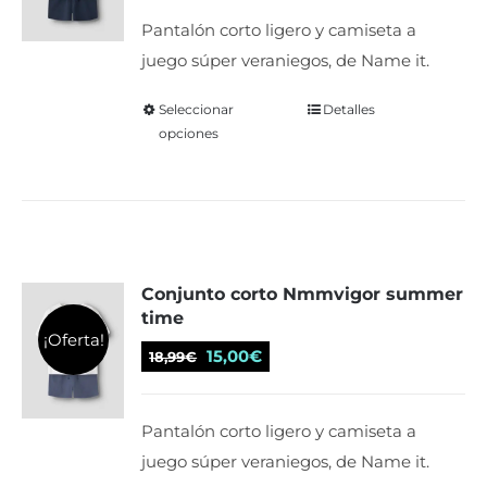
elegir
original
actual
Pantalón corto ligero y camiseta a
en
era:
es:
juego súper veraniegos, de Name it.
la
18,99€.
15,00€.
página
Seleccionar
Este
Detalles
de
opciones
producto
producto
tiene
múltiples
variantes.
Las
Conjunto corto Nmmvigor summer
opciones
time
se
¡Oferta!
El
El
pueden
15,00
€
18,99
€
precio
precio
elegir
original
actual
en
Pantalón corto ligero y camiseta a
era:
es:
la
juego súper veraniegos, de Name it.
18,99€.
15,00€.
página