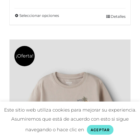
precio
precio
original
actual
Seleccionar opciones
Este
Detalles
era:
es:
producto
17,95€.
14,36€.
tiene
múltiples
variantes.
¡Oferta!
Las
opciones
se
pueden
elegir
en
Este sitio web utiliza cookies para mejorar su experiencia.
la
Asumiremos que está de acuerdo con esto si sigue
página
navegando o hace clic en
ACEPTAR
de
producto