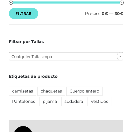
Precio:
—
0€
30€
FILTRAR
Precio
Precio
mínimo
máximo
Filtrar por Tallas

Cualquier Tallas ropa
Etiquetas de producto
camisetas
chaquetas
Cuerpo entero
Pantalones
pijama
sudadera
Vestidos