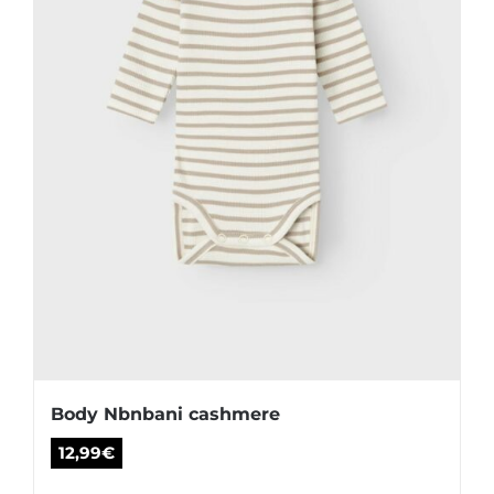
elegir
en
la
página
de
producto
Body Nbnbani cashmere
12,99
€