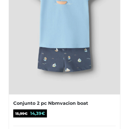
en
la
página
de
producto
Conjunto 2 pc Nbmvacion boat
El
El
14,39
€
15,99
€
precio
precio