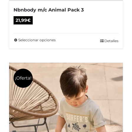
Nbnbody m/c Animal Pack 3
21,99
€
Seleccionar opciones
Este
Detalles
producto
tiene
múltiples
variantes.
¡Oferta!
Las
opciones
se
pueden
elegir
en