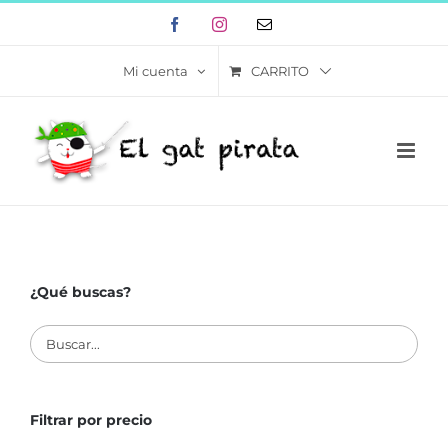
Skip
Facebook
Instagram
Correo
to
electrónico
content
CARRITO
Mi cuenta
¿Qué buscas?
Filtrar por precio