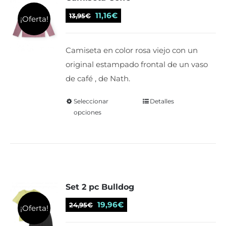
se
El
El
11,16
€
13,95
€
¡Oferta!
pueden
precio
precio
elegir
original
actual
Camiseta en color rosa viejo con un
en
era:
es:
original estampado frontal de un vaso
la
13,95€.
11,16€.
de café , de Nath.
página
de
Seleccionar
Este
Detalles
producto
opciones
producto
tiene
múltiples
variantes.
Las
Set 2 pc Bulldog
opciones
se
El
El
19,96
€
24,95
€
¡Oferta!
pueden
precio
precio