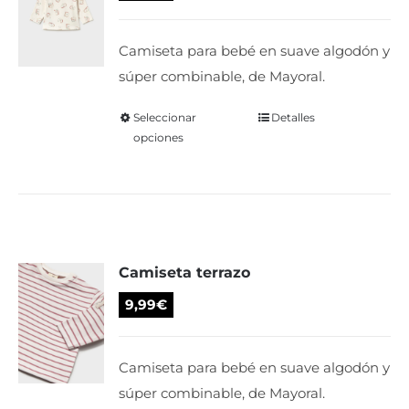
pueden
elegir
Camiseta para bebé en suave algodón y
en
súper combinable, de Mayoral.
la
página
Seleccionar
Este
Detalles
de
opciones
producto
producto
tiene
múltiples
variantes.
Las
Camiseta terrazo
opciones
se
9,99
€
pueden
elegir
Camiseta para bebé en suave algodón y
en
súper combinable, de Mayoral.
la