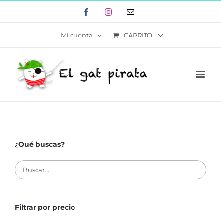
Skip
Facebook
Instagram
Correo
to
electrónico
content
CARRITO
Mi cuenta
¿Qué buscas?
Filtrar por precio