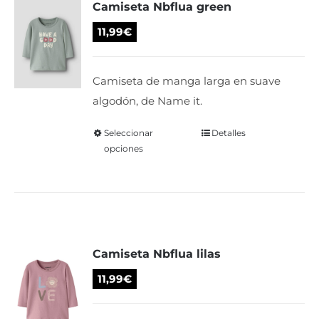
Camiseta Nbflua green
11,99
€
Camiseta de manga larga en suave
algodón, de Name it.
Seleccionar
Este
Detalles
opciones
producto
tiene
múltiples
variantes.
Las
Camiseta Nbflua lilas
opciones
se
11,99
€
pueden
elegir