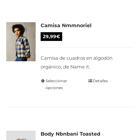
variantes.
Las
Camisa Nmmnoriel
opciones
se
29,99
€
pueden
elegir
Camisa de cuadros en algodón
en
orgánico, de Name it.
la
página
Seleccionar
Este
Detalles
de
opciones
producto
producto
tiene
múltiples
variantes.
Las
Body Nbnbani Toasted
opciones