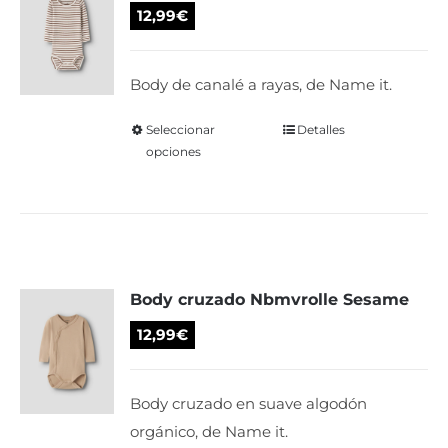
se
12,99
€
pueden
elegir
Body de canalé a rayas, de Name it.
en
la
Seleccionar
Este
Detalles
página
opciones
producto
de
tiene
producto
múltiples
variantes.
Las
Body cruzado Nbmvrolle Sesame
opciones
se
12,99
€
pueden
elegir
Body cruzado en suave algodón
en
orgánico, de Name it.
la