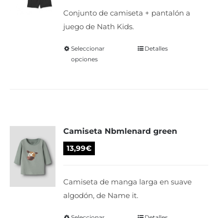
elegir
original
actual
Conjunto de camiseta + pantalón a
en
era:
es:
juego de Nath Kids.
la
24,95€.
19,96€.
página
Seleccionar
Este
Detalles
de
opciones
producto
producto
tiene
múltiples
variantes.
Las
Camiseta Nbmlenard green
opciones
se
13,99
€
pueden
elegir
Camiseta de manga larga en suave
en
algodón, de Name it.
la
página
Seleccionar
Detalles