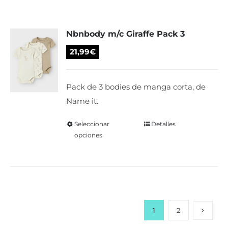
variantes.
Las
Nbnbody m/c Giraffe Pack 3
opciones
se
21,99
€
pueden
elegir
Pack de 3 bodies de manga corta, de
en
Name it.
la
página
Seleccionar
Este
Detalles
de
opciones
producto
producto
tiene
múltiples
variantes.
Las
opciones
1
2
se