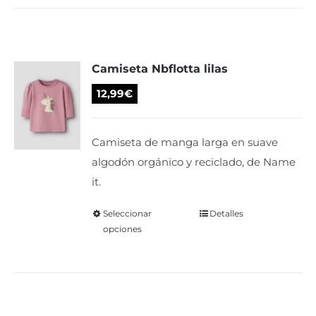
múltiples
variantes.
Las
Camiseta Nbflotta lilas
opciones
se
12,99
€
pueden
elegir
Camiseta de manga larga en suave
en
algodón orgánico y reciclado, de Name
la
it.
página
de
Seleccionar
Este
Detalles
producto
opciones
producto
tiene
múltiples
variantes.
Las