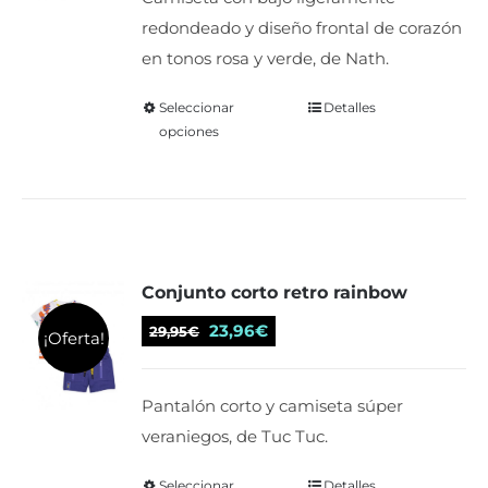
en
era:
es:
redondeado y diseño frontal de corazón
la
11,95€.
9,56€.
en tonos rosa y verde, de Nath.
página
de
Seleccionar
Este
Detalles
producto
opciones
producto
tiene
múltiples
variantes.
Las
Conjunto corto retro rainbow
opciones
se
El
El
23,96
€
29,95
€
¡Oferta!
pueden
precio
precio
elegir
original
actual
Pantalón corto y camiseta súper
en
era:
es:
veraniegos, de Tuc Tuc.
la
29,95€.
23,96€.
página
Seleccionar
Este
Detalles