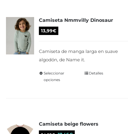
variantes.
Las
Camiseta Nmmvilly Dinosaur
opciones
se
13,99
€
pueden
elegir
Camiseta de manga larga en suave
en
algodón, de Name it.
la
página
Seleccionar
Este
Detalles
de
opciones
producto
producto
tiene
múltiples
variantes.
Las
Camiseta beige flowers
opciones
se