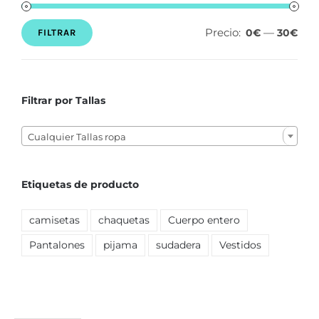
Precio:
—
0€
30€
FILTRAR
Precio
Precio
mínimo
máximo
Filtrar por Tallas

Cualquier Tallas ropa
Etiquetas de producto
camisetas
chaquetas
Cuerpo entero
Pantalones
pijama
sudadera
Vestidos