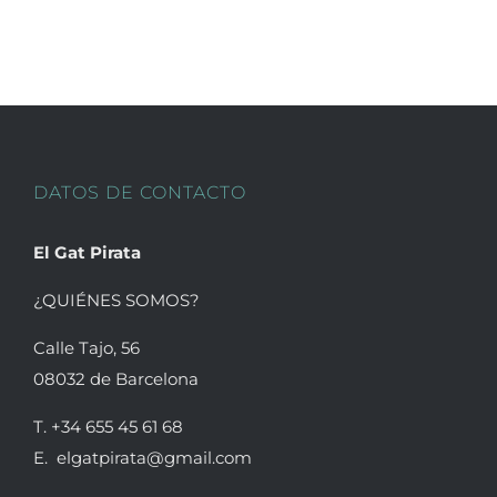
pueden
elegir
en
la
página
de
DATOS DE CONTACTO
producto
El Gat Pirata
¿QUIÉNES SOMOS?
Calle Tajo, 56
08032 de Barcelona
T. +34 655 45 61 68
E. elgatpirata@gmail.com