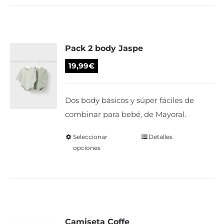
múltiples
variantes.
Las
Pack 2 body Jaspe
opciones
se
19,99
€
pueden
elegir
Dos body básicos y súper fáciles de
en
combinar para bebé, de Mayoral.
la
página
Seleccionar
Este
Detalles
de
opciones
producto
producto
tiene
múltiples
variantes.
Las
Camiseta Coffe
opciones