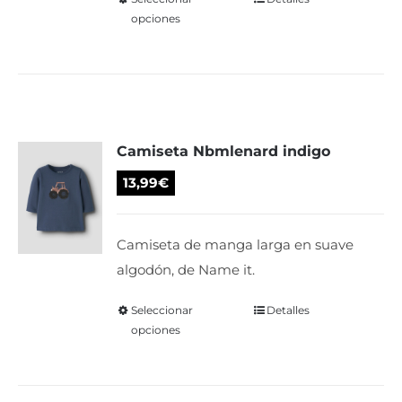
Este
de
opciones
producto
producto
tiene
múltiples
variantes.
Las
Camiseta Nbmlenard indigo
opciones
se
13,99
€
pueden
elegir
Camiseta de manga larga en suave
en
algodón, de Name it.
la
página
Seleccionar
Este
Detalles
de
opciones
producto
producto
tiene
múltiples