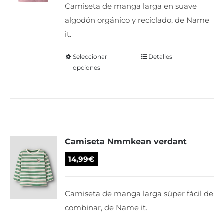
Camiseta de manga larga en suave
en
algodón orgánico y reciclado, de Name
la
it.
página
de
Seleccionar
Este
Detalles
producto
opciones
producto
tiene
múltiples
variantes.
Las
Camiseta Nmmkean verdant
opciones
se
14,99
€
pueden
elegir
Camiseta de manga larga súper fácil de
en
combinar, de Name it.
la