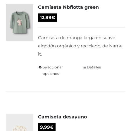
Camiseta Nbflotta green
opciones
se
12,99
€
pueden
elegir
Camiseta de manga larga en suave
en
algodón orgánico y reciclado, de Name
la
it.
página
de
Seleccionar
Este
Detalles
producto
opciones
producto
tiene
múltiples
variantes.
Las
Camiseta desayuno
opciones
se
9,99
€