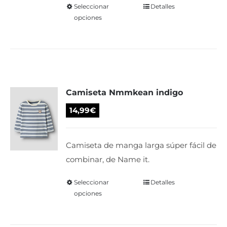
página
Seleccionar
Este
Detalles
de
opciones
producto
producto
tiene
múltiples
variantes.
Las
Camiseta Nmmkean indigo
opciones
se
14,99
€
pueden
elegir
Camiseta de manga larga súper fácil de
en
combinar, de Name it.
la
página
Seleccionar
Este
Detalles
de
opciones
producto
producto
tiene
múltiples