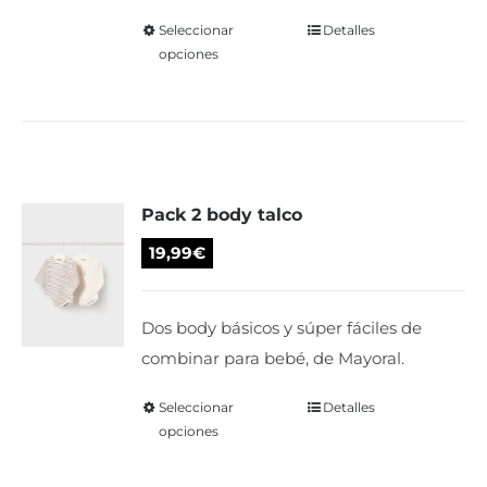
página
Seleccionar
Este
Detalles
de
opciones
producto
producto
tiene
múltiples
variantes.
Las
Pack 2 body talco
opciones
se
19,99
€
pueden
elegir
Dos body básicos y súper fáciles de
en
combinar para bebé, de Mayoral.
la
página
Seleccionar
Este
Detalles
de
opciones
producto
producto
tiene