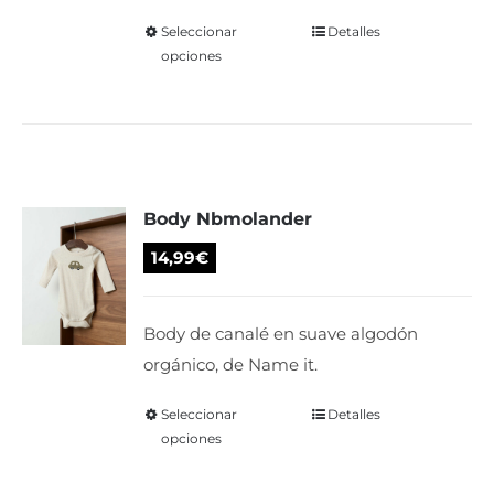
página
Seleccionar
Este
Detalles
de
opciones
producto
producto
tiene
múltiples
variantes.
Las
Body Nbmolander
opciones
se
14,99
€
pueden
elegir
Body de canalé en suave algodón
en
orgánico, de Name it.
la
página
Seleccionar
Este
Detalles
de
opciones
producto
producto
tiene