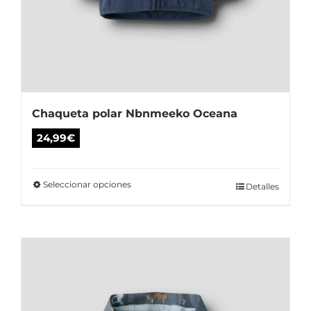
Chaqueta polar Nbnmeeko Oceana
24,99
€
Seleccionar opciones
Este
Detalles
producto
tiene
múltiples
variantes.
Las
opciones