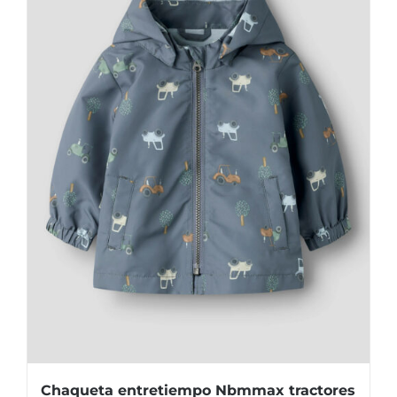
se
pueden
elegir
en
la
página
de
producto
Chaqueta entretiempo Nbmmax tractores