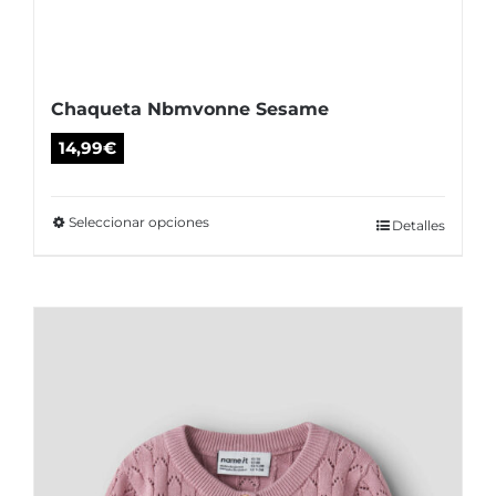
Chaqueta Nbmvonne Sesame
14,99
€
Seleccionar opciones
Este
Detalles
producto
tiene
múltiples
variantes.
Las
opciones
se
pueden