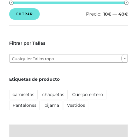
Precio:
—
10€
40€
FILTRAR
Precio
Precio
mínimo
máximo
Filtrar por Tallas

Cualquier Tallas ropa
Etiquetas de producto
camisetas
chaquetas
Cuerpo entero
Pantalones
pijama
Vestidos