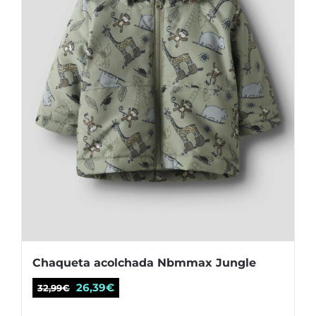
elegir
en
la
página
de
producto
Chaqueta acolchada Nbmmax Jungle
El
El
26,39
€
32,99
€
precio
precio