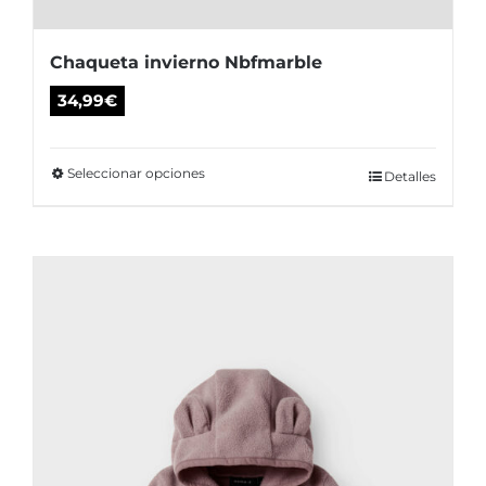
Chaqueta invierno Nbfmarble
34,99
€
Seleccionar opciones
Este
Detalles
producto
tiene
múltiples
variantes.
Las
opciones
se
pueden
elegir
en