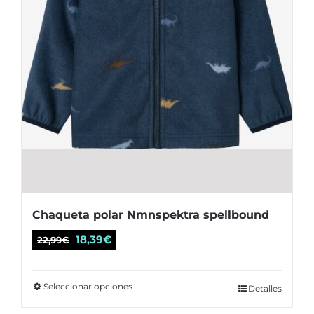
página
de
producto
Chaqueta polar Nmnspektra spellbound
El
El
18,39
€
22,99
€
precio
precio
original
actual
Seleccionar opciones
Este
Detalles
era:
es:
producto