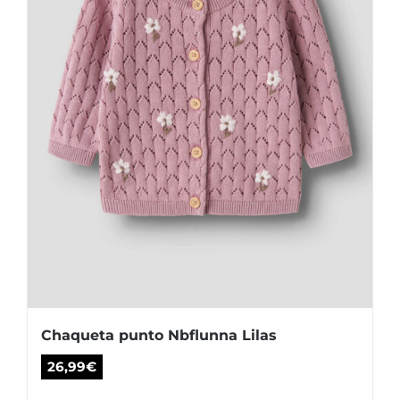
elegir
en
la
página
de
producto
Chaqueta punto Nbflunna Lilas
26,99
€