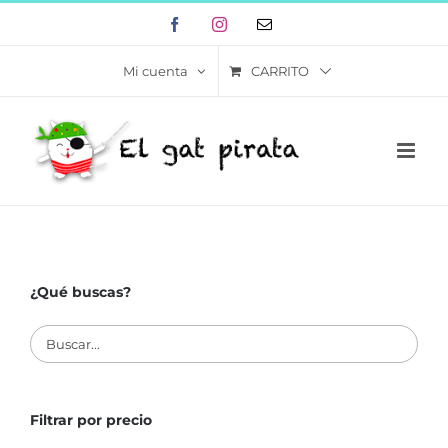
Skip
Facebook
Instagram
Correo
to
electrónico
content
CARRITO
Mi cuenta
¿Qué buscas?
Filtrar por precio