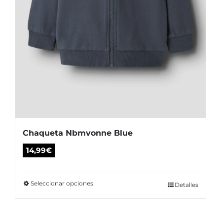
de
producto
Chaqueta Nbmvonne Blue
14,99
€
Seleccionar opciones
Este
Detalles
producto
tiene