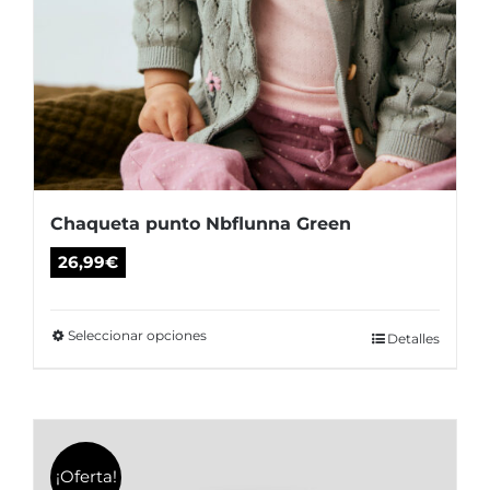
Chaqueta punto Nbflunna Green
26,99
€
Seleccionar opciones
Este
Detalles
producto
tiene
múltiples
variantes.
¡Oferta!