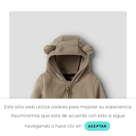
22,99€.
18,39€.
tiene
múltiples
variantes.
Las
opciones
se
pueden
elegir
en
la
página
de
Este sitio web utiliza cookies para mejorar su experiencia.
producto
Asumiremos que está de acuerdo con esto si sigue
navegando o hace clic en
ACEPTAR