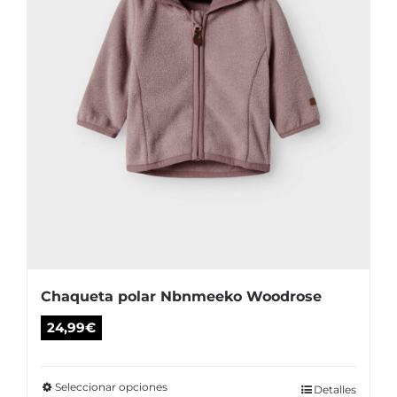
la
página
de
producto
Chaqueta polar Nbnmeeko Woodrose
24,99
€
Seleccionar opciones
Este
Detalles