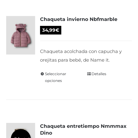
variantes.
Las
Chaqueta invierno Nbfmarble
opciones
se
34,99
€
pueden
elegir
Chaqueta acolchada con capucha y
en
orejitas para bebé, de Name it.
la
página
Seleccionar
Este
Detalles
de
opciones
producto
producto
tiene
múltiples
variantes.
Las
Chaqueta entretiempo Nmmmax
opciones
Dino
se