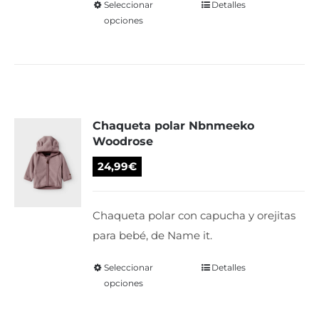
de
Seleccionar
Este
Detalles
opciones
producto
producto
tiene
múltiples
variantes.
Las
Chaqueta polar Nbnmeeko
opciones
Woodrose
se
pueden
24,99
€
elegir
en
Chaqueta polar con capucha y orejitas
la
para bebé, de Name it.
página
de
Seleccionar
Este
Detalles
opciones
producto
producto
tiene