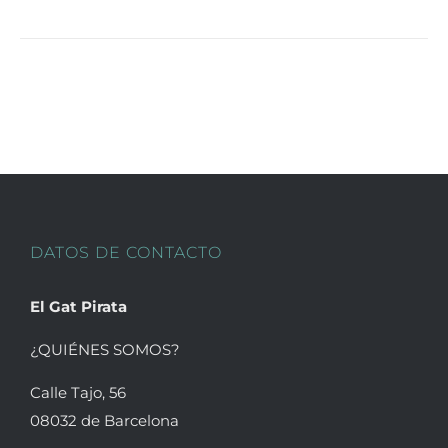
producto
tiene
múltiples
variantes.
Las
opciones
se
pueden
elegir
en
DATOS DE CONTACTO
la
página
El Gat Pirata
de
producto
¿QUIÉNES SOMOS?
Calle Tajo, 56
08032 de Barcelona