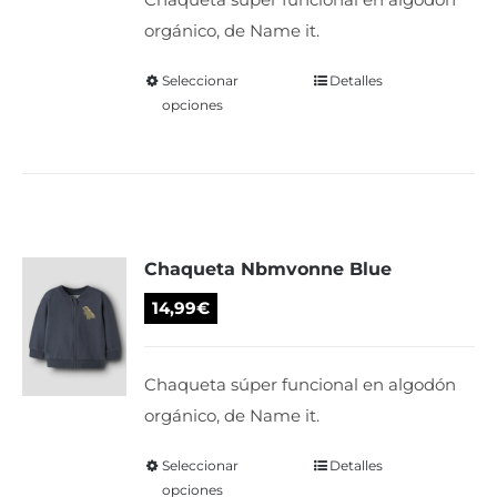
en
orgánico, de Name it.
la
página
Seleccionar
Este
Detalles
de
opciones
producto
producto
tiene
múltiples
variantes.
Las
Chaqueta Nbmvonne Blue
opciones
se
14,99
€
pueden
elegir
Chaqueta súper funcional en algodón
en
orgánico, de Name it.
la
página
Seleccionar
Este
Detalles
de
opciones