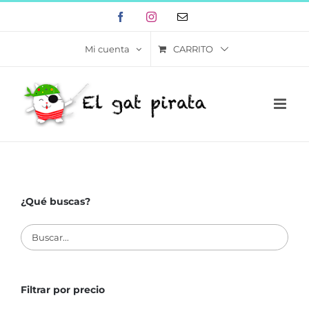
Skip
Facebook
Instagram
Correo
to
electrónico
content
CARRITO
Mi cuenta
¿Qué buscas?
Filtrar por precio