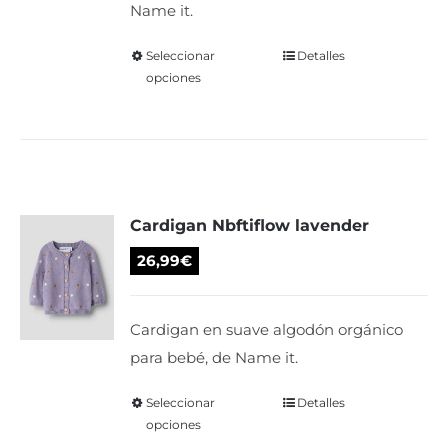
Name it.
32,99€.
26,39€.
página
de
Seleccionar
Este
Detalles
opciones
producto
producto
tiene
múltiples
variantes.
Las
Cardigan Nbftiflow lavender
opciones
se
26,99
€
pueden
elegir
Cardigan en suave algodón orgánico
en
para bebé, de Name it.
la
página
Seleccionar
Este
Detalles
de
opciones
producto