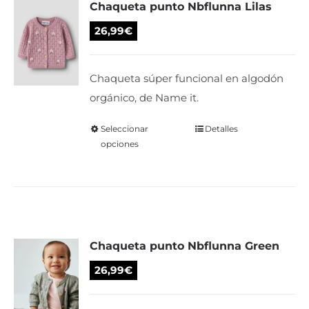
Chaqueta punto Nbflunna Lilas
26,99
€
Chaqueta súper funcional en algodón
orgánico, de Name it.
Seleccionar
Este
Detalles
opciones
producto
tiene
múltiples
variantes.
Las
Chaqueta punto Nbflunna Green
opciones
se
26,99
€
pueden
elegir