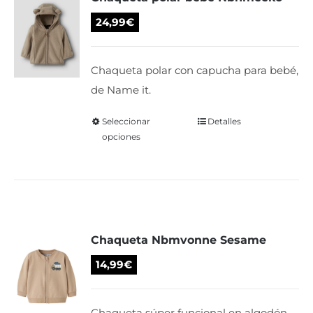
se
24,99
€
pueden
elegir
Chaqueta polar con capucha para bebé,
en
de Name it.
la
página
Seleccionar
Este
Detalles
de
opciones
producto
producto
tiene
múltiples
variantes.
Las
Chaqueta Nbmvonne Sesame
opciones
se
14,99
€
pueden
elegir
Chaqueta súper funcional en algodón