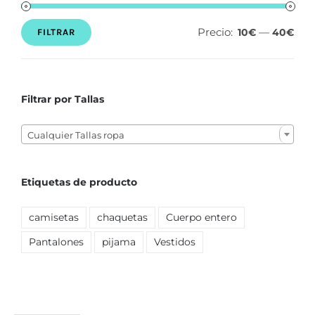
Precio:
—
10€
40€
FILTRAR
Precio
Precio
mínimo
máximo
Filtrar por Tallas

Cualquier Tallas ropa
Etiquetas de producto
camisetas
chaquetas
Cuerpo entero
Pantalones
pijama
Vestidos