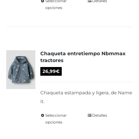
Seleccionar
Este
Detalles
opciones
producto
producto
tiene
múltiples
variantes.
Las
Chaqueta entretiempo Nbmmax
opciones
tractores
se
pueden
26,99
€
elegir
en
Chaqueta estampada y ligera, de Name
la
it.
página
de
Seleccionar
Este
Detalles
opciones
producto
producto
tiene