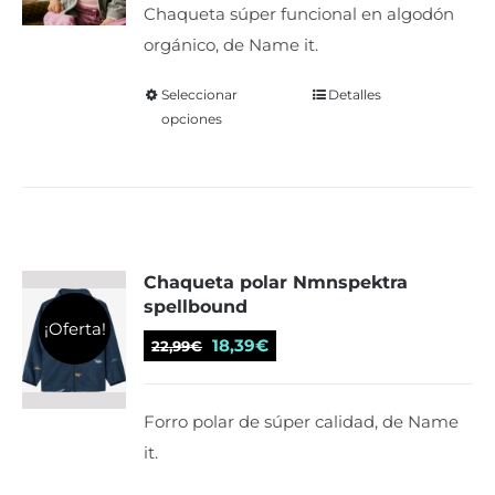
Chaqueta súper funcional en algodón
en
orgánico, de Name it.
la
página
Seleccionar
Este
Detalles
de
opciones
producto
producto
tiene
múltiples
variantes.
Las
Chaqueta polar Nmnspektra
opciones
spellbound
se
¡Oferta!
El
El
pueden
18,39
€
22,99
€
precio
precio
elegir
original
actual
en
Forro polar de súper calidad, de Name
era:
es:
la
it.
22,99€.
18,39€.
página