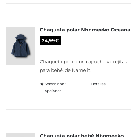
múltiples
variantes.
Las
Chaqueta polar Nbnmeeko Oceana
opciones
se
24,99
€
pueden
elegir
Chaqueta polar con capucha y orejitas
en
para bebé, de Name it.
la
página
Seleccionar
Este
Detalles
de
opciones
producto
producto
tiene
múltiples
variantes.
Las
Chaqueta polar bebé Nbnmeeko
opciones