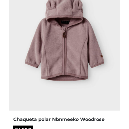
pueden
elegir
en
la
página
de
producto
Chaqueta polar Nbnmeeko Woodrose