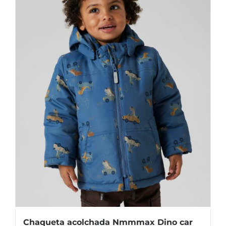
se
pueden
elegir
en
la
página
de
producto
Chaqueta acolchada Nmmmax Dino car