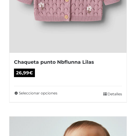
Chaqueta punto Nbflunna Lilas
26,99
€
Seleccionar opciones
Este
Detalles
producto
tiene
múltiples
variantes.