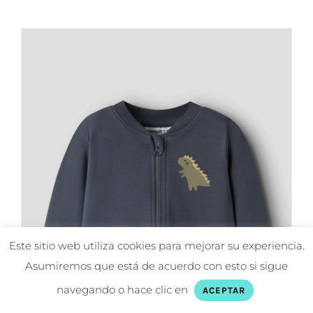
22,99€.
18,39€.
tiene
múltiples
variantes.
Las
opciones
se
pueden
elegir
en
la
página
de
Este sitio web utiliza cookies para mejorar su experiencia.
producto
Asumiremos que está de acuerdo con esto si sigue
navegando o hace clic en
ACEPTAR