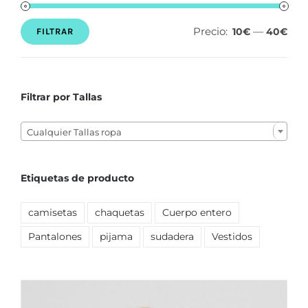
Precio:
—
10€
40€
FILTRAR
Precio
Precio
mínimo
máximo
Filtrar por Tallas

Cualquier Tallas ropa
Etiquetas de producto
camisetas
chaquetas
Cuerpo entero
Pantalones
pijama
sudadera
Vestidos