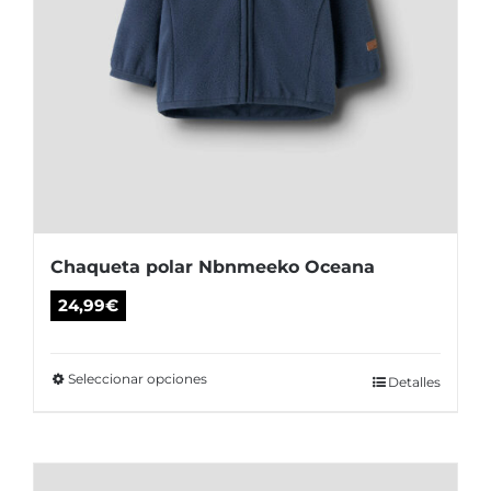
producto
Chaqueta polar Nbnmeeko Oceana
24,99
€
Seleccionar opciones
Este
Detalles
producto
tiene
múltiples