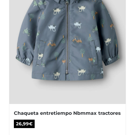
elegir
en
la
página
de
producto
Chaqueta entretiempo Nbmmax tractores
26,99
€