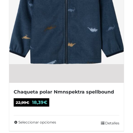
página
de
producto
Chaqueta polar Nmnspektra spellbound
El
El
18,39
€
22,99
€
precio
precio
original
actual
Seleccionar opciones
Este
Detalles
era:
es:
producto