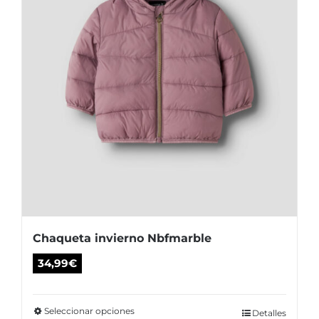
la
página
de
producto
Chaqueta invierno Nbfmarble
34,99
€
Seleccionar opciones
Este
Detalles