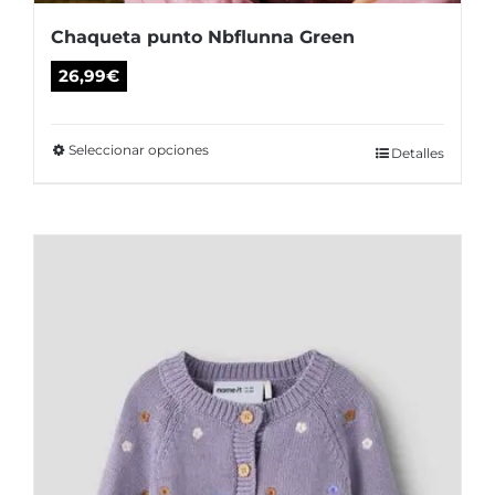
Chaqueta punto Nbflunna Green
26,99
€
Seleccionar opciones
Este
Detalles
producto
tiene
múltiples
variantes.
Las
opciones
se
pueden
elegir
en