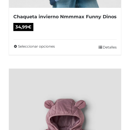
Chaqueta invierno Nmmmax Funny Dinos
34,99
€
Seleccionar opciones
Este
Detalles
producto
tiene
múltiples
variantes.
Las
opciones
se
pueden
elegir
en