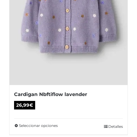
la
página
de
producto
Cardigan Nbftiflow lavender
26,99
€
Seleccionar opciones
Este
Detalles
producto