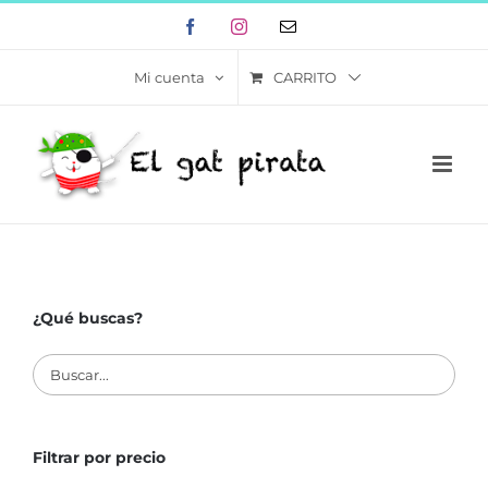
Skip
Facebook
Instagram
Correo
to
electrónico
content
CARRITO
Mi cuenta
¿Qué buscas?
Filtrar por precio