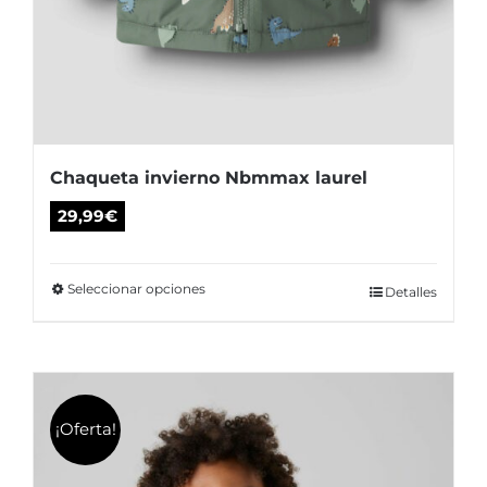
Chaqueta invierno Nbmmax laurel
29,99
€
Seleccionar opciones
Este
Detalles
producto
tiene
múltiples
variantes.
¡Oferta!
Las
opciones