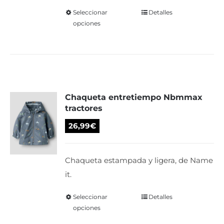
página
Seleccionar
Este
Detalles
de
opciones
producto
producto
tiene
múltiples
variantes.
Las
Chaqueta entretiempo Nbmmax
opciones
tractores
se
pueden
26,99
€
elegir
en
Chaqueta estampada y ligera, de Name
la
it.
página
de
Seleccionar
Este
Detalles
opciones
producto
producto