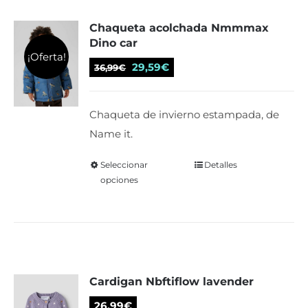
Las
Chaqueta acolchada Nmmmax
opciones
Dino car
se
¡Oferta!
El
El
pueden
29,59
€
36,99
€
precio
precio
elegir
original
actual
en
Chaqueta de invierno estampada, de
era:
es:
la
Name it.
36,99€.
29,59€.
página
de
Seleccionar
Este
Detalles
opciones
producto
producto
tiene
múltiples
variantes.
Las
Cardigan Nbftiflow lavender
opciones
se
26,99
€