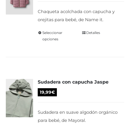
elegir
Chaqueta acolchada con capucha y
en
orejitas para bebé, de Name it.
la
página
Seleccionar
Este
Detalles
de
opciones
producto
producto
tiene
múltiples
variantes.
Las
Sudadera con capucha Jaspe
opciones
se
19,99
€
pueden
elegir
Sudadera en suave algodón orgánico
en
para bebé, de Mayoral.
la