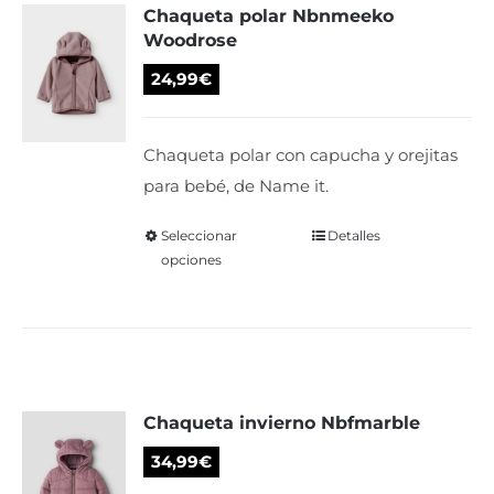
Chaqueta polar Nbnmeeko
opciones
Woodrose
se
pueden
24,99
€
elegir
en
Chaqueta polar con capucha y orejitas
la
para bebé, de Name it.
página
de
Seleccionar
Este
Detalles
opciones
producto
producto
tiene
múltiples
variantes.
Las
Chaqueta invierno Nbfmarble
opciones
se
34,99
€
pueden