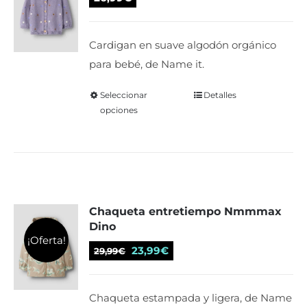
pueden
elegir
Cardigan en suave algodón orgánico
en
para bebé, de Name it.
la
página
Seleccionar
Este
Detalles
de
opciones
producto
producto
tiene
múltiples
variantes.
Las
Chaqueta entretiempo Nmmmax
opciones
Dino
se
¡Oferta!
El
El
pueden
23,99
€
29,99
€
precio
precio
elegir
original
actual
en
Chaqueta estampada y ligera, de Name