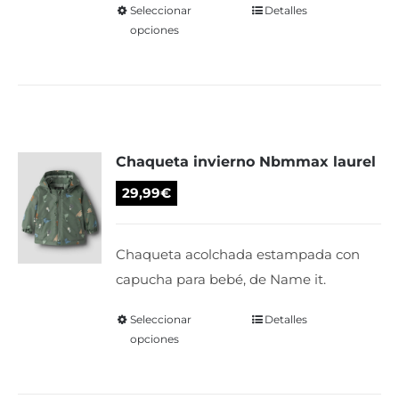
página
Seleccionar
Este
Detalles
de
opciones
producto
producto
tiene
múltiples
variantes.
Las
Chaqueta invierno Nbmmax laurel
opciones
se
29,99
€
pueden
elegir
Chaqueta acolchada estampada con
en
capucha para bebé, de Name it.
la
página
Seleccionar
Este
Detalles
de
opciones
producto
producto
tiene
múltiples