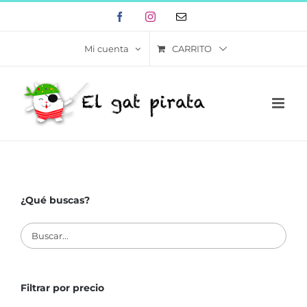
Skip
Facebook
Instagram
Correo
to
electrónico
content
CARRITO
Mi cuenta
¿Qué buscas?
Filtrar por precio