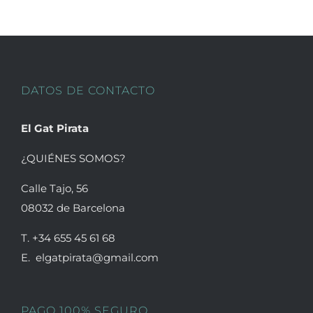
opciones
se
pueden
elegir
en
DATOS DE CONTACTO
la
página
El Gat Pirata
de
producto
¿QUIÉNES SOMOS?
Calle Tajo, 56
08032 de Barcelona
T. +34 655 45 61 68
E. elgatpirata@gmail.com
PAGO 100% SEGURO