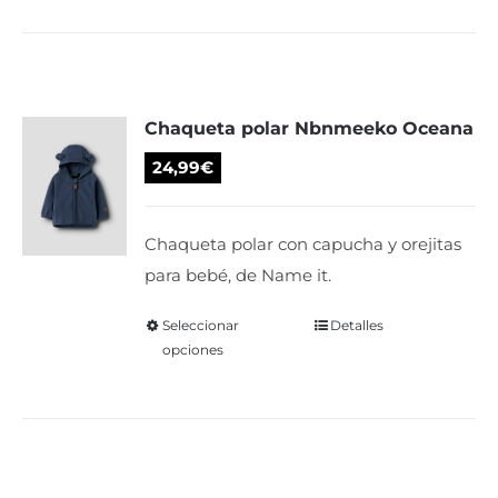
tiene
múltiples
variantes.
Las
Chaqueta polar Nbnmeeko Oceana
opciones
se
24,99
€
pueden
elegir
Chaqueta polar con capucha y orejitas
en
para bebé, de Name it.
la
página
Seleccionar
Este
Detalles
de
opciones
producto
producto
tiene
múltiples
variantes.
Las