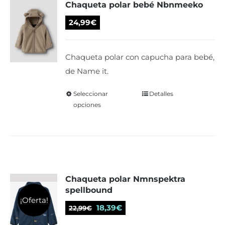
Chaqueta polar bebé Nbnmeeko
24,99
€
Chaqueta polar con capucha para bebé,
de Name it.
Seleccionar
Este
Detalles
opciones
producto
tiene
múltiples
variantes.
Las
Chaqueta polar Nmnspektra
opciones
spellbound
se
¡Oferta!
El
El
pueden
18,39
€
22,99
€
precio
precio
elegir