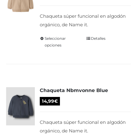
pueden
elegir
Chaqueta súper funcional en algodón
en
orgánico, de Name it.
la
página
Seleccionar
Este
Detalles
de
opciones
producto
producto
tiene
múltiples
variantes.
Las
Chaqueta Nbmvonne Blue
opciones
se
14,99
€
pueden
elegir
Chaqueta súper funcional en algodón
en
orgánico, de Name it.
la