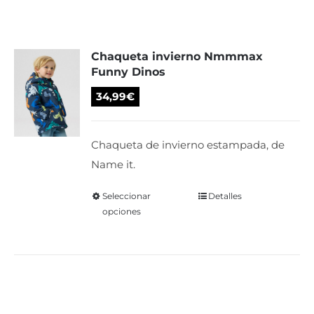
variantes.
Las
Chaqueta invierno Nmmmax
opciones
Funny Dinos
se
pueden
34,99
€
elegir
en
Chaqueta de invierno estampada, de
la
Name it.
página
de
Seleccionar
Este
Detalles
opciones
producto
producto
tiene
múltiples
variantes.
Las