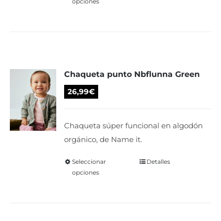
opciones
producto
producto
tiene
múltiples
variantes.
Las
Chaqueta punto Nbflunna Green
opciones
se
26,99
€
pueden
elegir
Chaqueta súper funcional en algodón
en
orgánico, de Name it.
la
página
Seleccionar
Este
Detalles
de
opciones
producto
producto
tiene
múltiples
variantes.