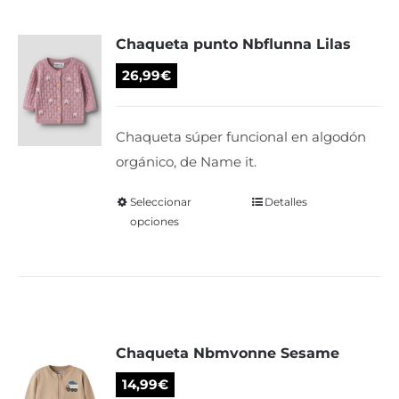
Las
Chaqueta punto Nbflunna Lilas
opciones
se
26,99
€
pueden
elegir
Chaqueta súper funcional en algodón
en
orgánico, de Name it.
la
página
Seleccionar
Este
Detalles
de
opciones
producto
producto
tiene
múltiples
variantes.
Las
Chaqueta Nbmvonne Sesame
opciones
se
14,99
€