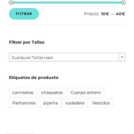
Precio:
—
10€
40€
FILTRAR
Precio
Precio
mínimo
máximo
Filtrar por Tallas

Cualquier Tallas ropa
Etiquetas de producto
camisetas
chaquetas
Cuerpo entero
Pantalones
pijama
sudadera
Vestidos