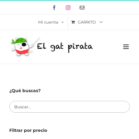
Skip
Facebook
Instagram
Correo
to
electrónico
content
CARRITO
Mi cuenta
¿Qué buscas?
Filtrar por precio