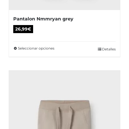
Pantalon Nmmryan grey
26,99
€
Seleccionar opciones
Este
Detalles
producto
tiene
múltiples
variantes.
Las
opciones
se
pueden
elegir