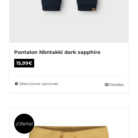
Pantalon Nbntakki dark sapphire
15,99
€
Seleccionar opciones
Este
Detalles
producto
tiene
múltiples
variantes.
¡Oferta!
Las
opciones