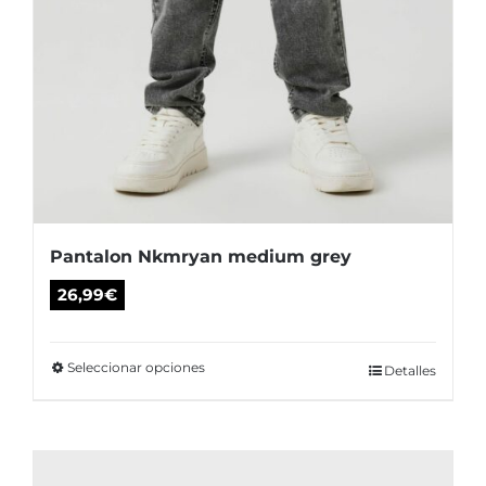
producto
Pantalon Nkmryan medium grey
26,99
€
Seleccionar opciones
Este
Detalles
producto
tiene
múltiples