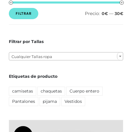
Precio:
—
0€
30€
FILTRAR
Precio
Precio
mínimo
máximo
Filtrar por Tallas

Cualquier Tallas ropa
Etiquetas de producto
camisetas
chaquetas
Cuerpo entero
Pantalones
pijama
Vestidos