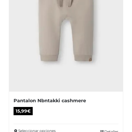
en
la
página
de
producto
Pantalon Nbntakki cashmere
15,99
€
Seleccionar opciones
Detalles