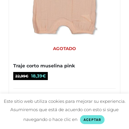
página
de
producto
AGOTADO
Traje corto muselina pink
El
El
18,39
€
22,99
€
precio
precio
original
actual
Detalles
era:
es:
Este sitio web utiliza cookies para mejorar su experiencia.
22,99€.
18,39€.
Asumiremos que está de acuerdo con esto si sigue
navegando o hace clic en
ACEPTAR