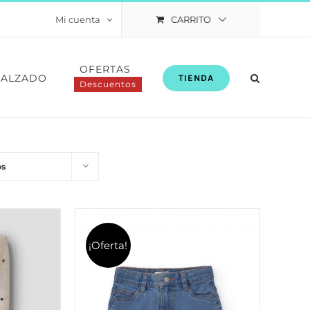
CARRITO
Mi cuenta
OFERTAS
CALZADO
TIENDA
Descuentos
os
¡Oferta!