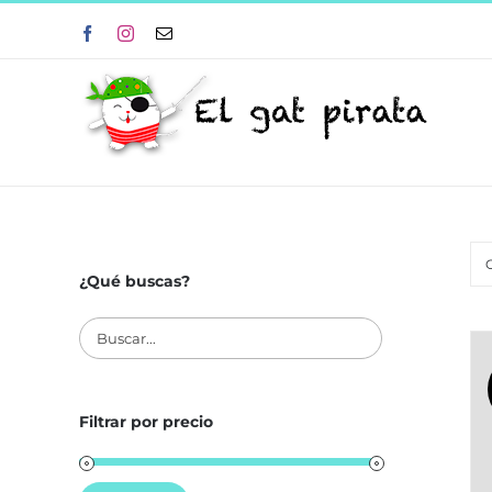
Skip
Facebook
Instagram
Correo
to
electrónico
content
¿Qué buscas?
Filtrar por precio