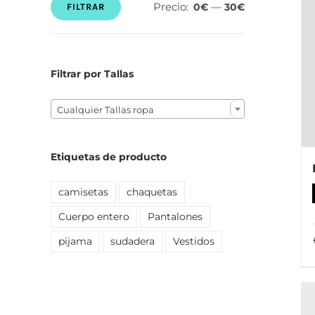
Precio:
—
0€
30€
FILTRAR
Precio
Precio
mínimo
máximo
Filtrar por Tallas

Cualquier Tallas ropa
Etiquetas de producto
camisetas
chaquetas
Cuerpo entero
Pantalones
pijama
sudadera
Vestidos