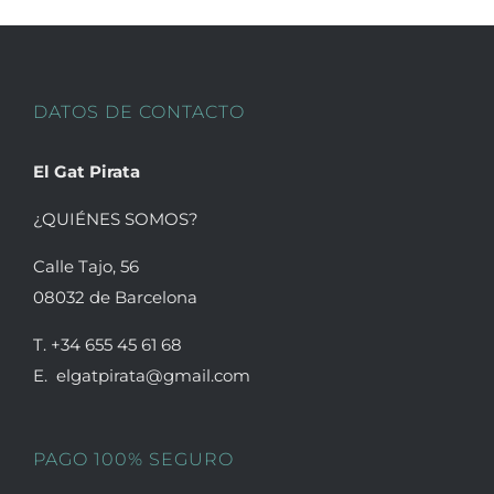
opciones
se
pueden
DATOS DE CONTACTO
elegir
en
El Gat Pirata
la
página
¿QUIÉNES SOMOS?
de
Calle Tajo, 56
producto
08032 de Barcelona
T. +34 655 45 61 68
E. elgatpirata@gmail.com
PAGO 100% SEGURO