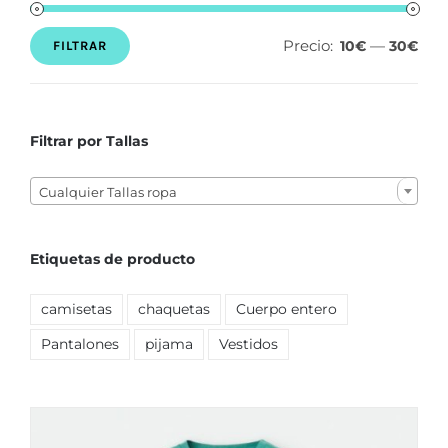
Precio:
—
10€
30€
FILTRAR
Precio
Precio
mínimo
máximo
Filtrar por Tallas

Cualquier Tallas ropa
Etiquetas de producto
camisetas
chaquetas
Cuerpo entero
Pantalones
pijama
Vestidos