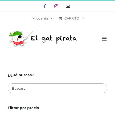
Skip
Facebook
Instagram
Correo
to
electrónico
content
CARRITO
Mi cuenta
¿Qué buscas?
Filtrar por precio