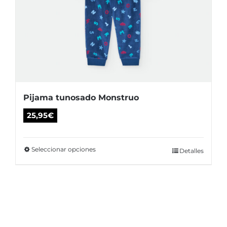
la
página
de
producto
Pijama tunosado Monstruo
25,95
€
Seleccionar opciones
Este
Detalles
producto
tiene
múltiples
variantes.
Las