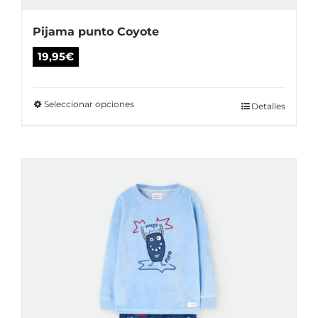
Pijama punto Coyote
19,95
€
Seleccionar opciones
Este
Detalles
producto
tiene
múltiples
variantes.
Las
opciones
se
pueden
elegir
en