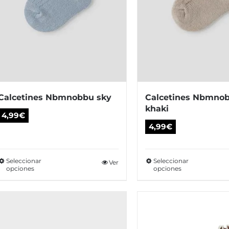
Calcetines Nbmnobbu sky
Calcetines Nbmno
khaki
4,99
€
4,99
€
Seleccionar
Seleccionar
Este
Ver
Es
opciones
opciones
producto
pr
tiene
tie
múltiples
múl
variantes.
var