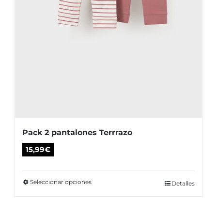
producto
Pack 2 pantalones Terrrazo
15,99
€
Seleccionar opciones
Este
Detalles
producto
tiene