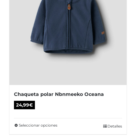
la
página
de
producto
Chaqueta polar Nbnmeeko Oceana
24,99
€
Seleccionar opciones
Este
Detalles
producto