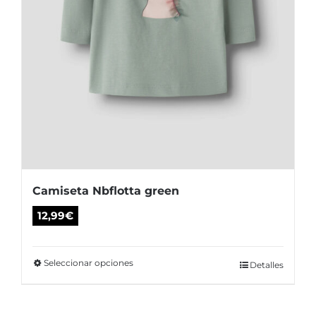
de
producto
Camiseta Nbflotta green
12,99
€
Seleccionar opciones
Este
Detalles
producto
tiene