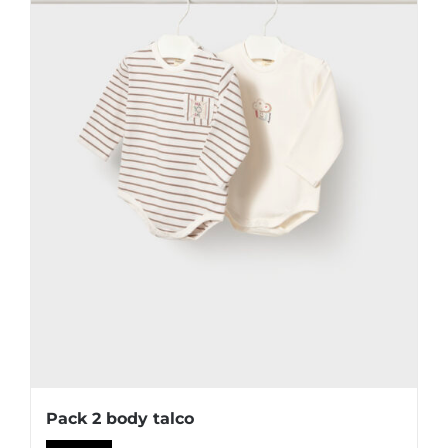
elegir
en
la
página
de
producto
Pack 2 body talco