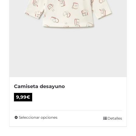
de
producto
Camiseta desayuno
9,99
€
Seleccionar opciones
Este
Detalles
producto
tiene