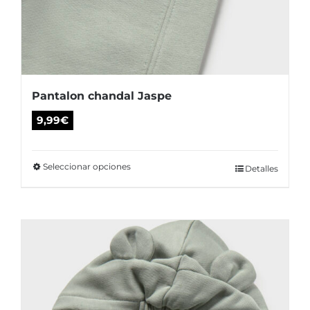
Pantalon chandal Jaspe
9,99
€
Seleccionar opciones
Este
Detalles
producto
tiene
múltiples
variantes.
Las
opciones
se