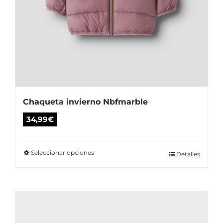
Chaqueta invierno Nbfmarble
34,99
€
Seleccionar opciones
Este
Detalles
producto
tiene
múltiples
variantes.