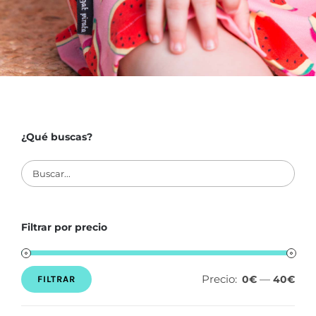
¿Qué buscas?
Filtrar por precio
Precio:
—
0€
40€
FILTRAR
Precio
Precio
mínimo
máximo