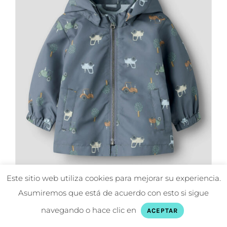
pueden
elegir
en
la
página
de
producto
Este sitio web utiliza cookies para mejorar su experiencia.
Asumiremos que está de acuerdo con esto si sigue
navegando o hace clic en
Chaqueta entretiempo Nbmmax tractores
ACEPTAR