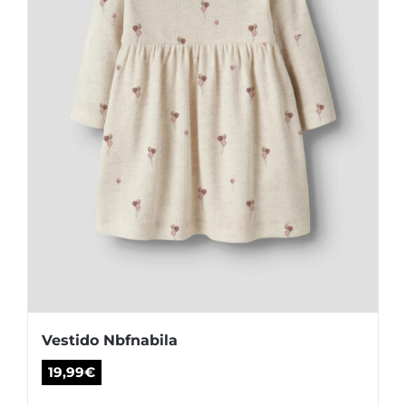
elegir
en
la
página
de
producto
Vestido Nbfnabila
19,99
€