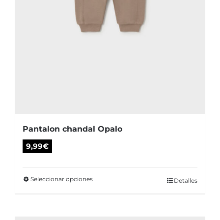
producto
Pantalon chandal Opalo
9,99
€
Seleccionar opciones
Este
Detalles
producto
tiene