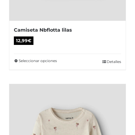
Camiseta Nbflotta lilas
12,99
€
Seleccionar opciones
Este
Detalles
producto
tiene
múltiples
variantes.
Las
opciones
se
pueden