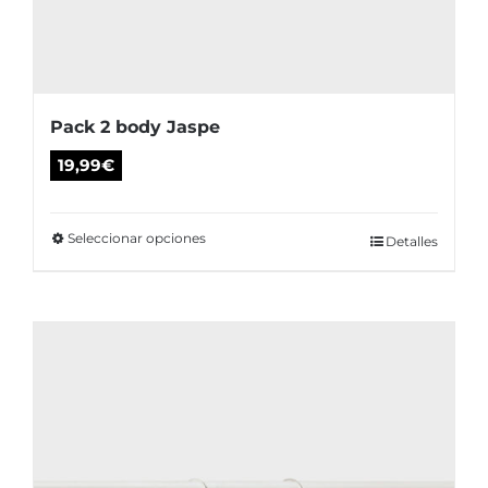
Pack 2 body Jaspe
19,99
€
Seleccionar opciones
Este
Detalles
producto
tiene
múltiples
variantes.
Las
opciones
se
pueden