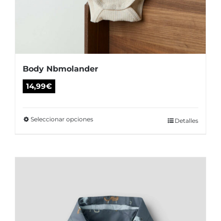
Body Nbmolander
14,99
€
Seleccionar opciones
Este
Detalles
producto
tiene
múltiples
variantes.
Las
opciones
se