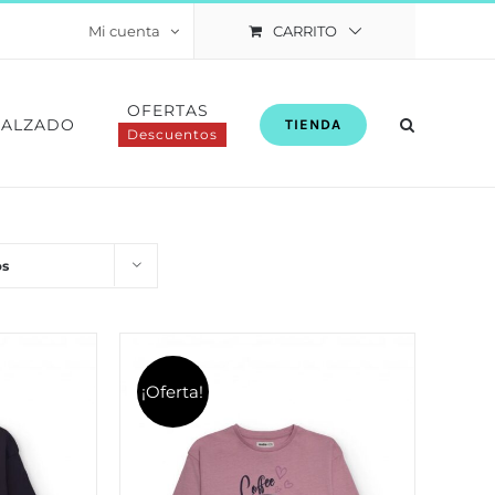
CARRITO
Mi cuenta
OFERTAS
CALZADO
TIENDA
Descuentos
os
¡Oferta!