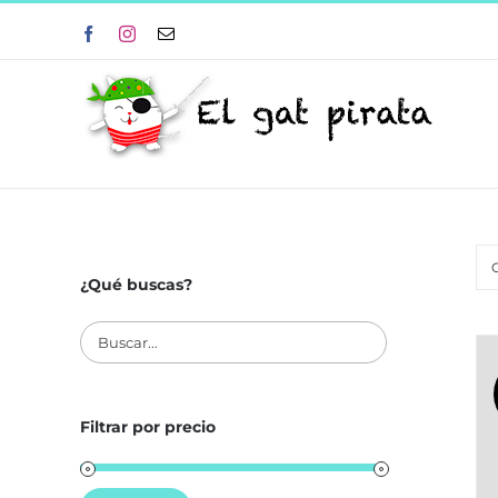
Skip
Facebook
Instagram
Correo
to
electrónico
content
¿Qué buscas?
Filtrar por precio