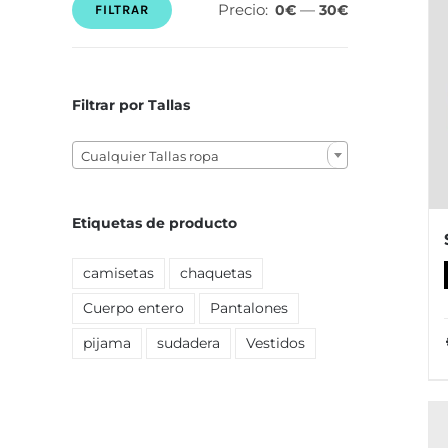
Precio:
—
0€
30€
FILTRAR
Precio
Precio
mínimo
máximo
Filtrar por Tallas

Cualquier Tallas ropa
Etiquetas de producto
camisetas
chaquetas
Cuerpo entero
Pantalones
pijama
sudadera
Vestidos