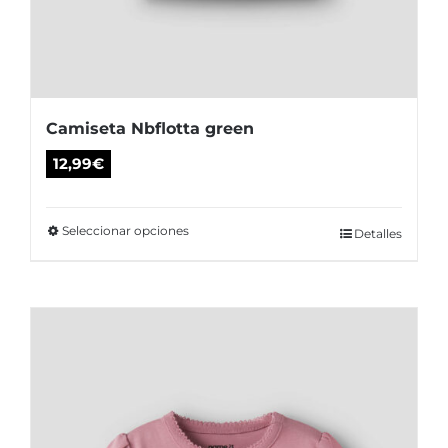
Camiseta Nbflotta green
12,99
€
Seleccionar opciones
Este
Detalles
producto
tiene
múltiples
variantes.
Las
opciones
se