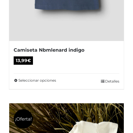
Camiseta Nbmlenard indigo
13,99
€
Seleccionar opciones
Este
Detalles
producto
tiene
múltiples
variantes.
¡Oferta!
Las
opciones