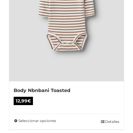
página
de
producto
Body Nbnbani Toasted
12,99
€
Seleccionar opciones
Este
Detalles
producto