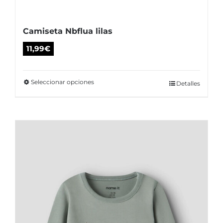
Camiseta Nbflua lilas
11,99
€
Seleccionar opciones
Este
Detalles
producto
tiene
múltiples
variantes.
Las
opciones
se
pueden
elegir