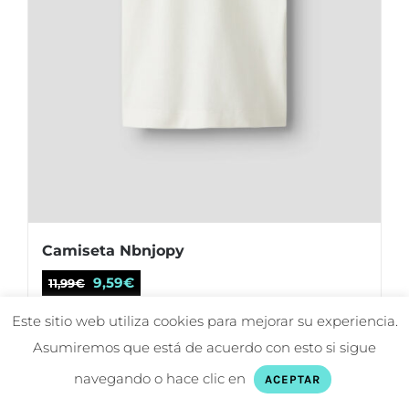
de
producto
Camiseta Nbnjopy
El
El
9,59
€
11,99
€
precio
precio
Este sitio web utiliza cookies para mejorar su experiencia.
original
actual
Seleccionar opciones
Asumiremos que está de acuerdo con esto si sigue
Este
Detalles
era:
es:
producto
navegando o hace clic en
ACEPTAR
11,99€.
9,59€.
tiene