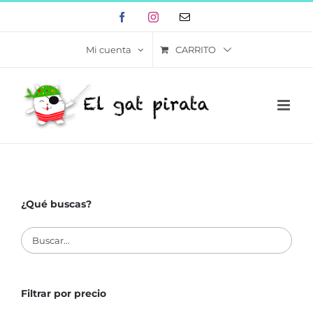
Skip
Facebook
Instagram
Correo
to
electrónico
content
CARRITO
Mi cuenta
¿Qué buscas?
Filtrar por precio