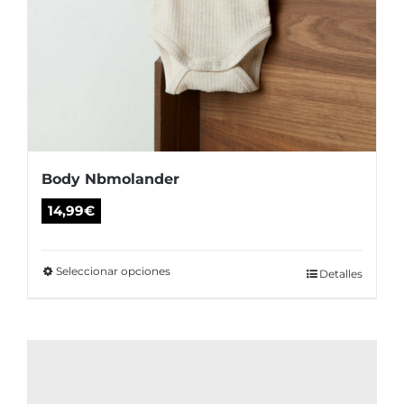
Body Nbmolander
14,99
€
Seleccionar opciones
Este
Detalles
producto
tiene
múltiples
variantes.
Las