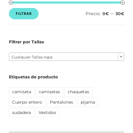
Precio:
—
0€
30€
FILTRAR
Precio
Precio
mínimo
máximo
Filtrar por Tallas

Cualquier Tallas ropa
Etiquetas de producto
camiseta
camisetas
chaquetas
Cuerpo entero
Pantalones
pijama
sudadera
Vestidos