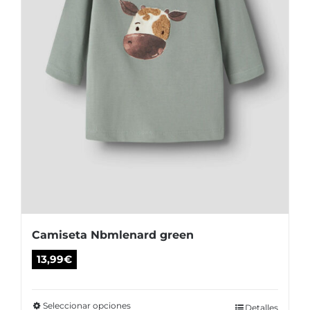
en
la
página
de
producto
Camiseta Nbmlenard green
13,99
€
Seleccionar opciones
Este
Detalles