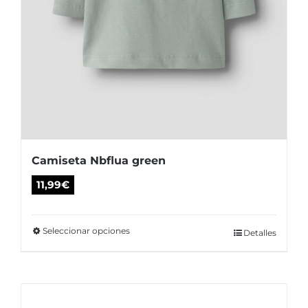
producto
Camiseta Nbflua green
11,99
€
Seleccionar opciones
Este
Detalles
producto
tiene
múltiples