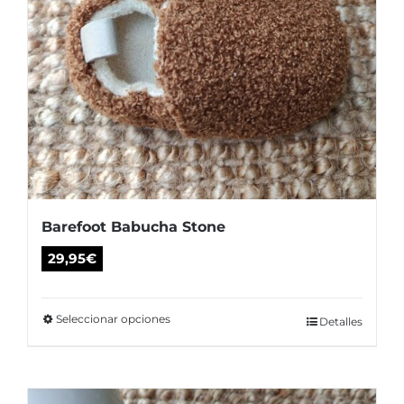
producto
Barefoot Babucha Stone
29,95
€
Seleccionar opciones
Este
Detalles
producto
tiene
múltiples