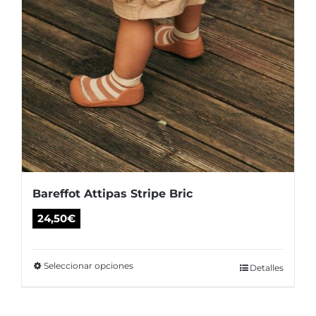
pueden
elegir
en
la
página
de
producto
Bareffot Attipas Stripe Bric
24,50
€
Seleccionar opciones
Este
Detalles
producto
tiene