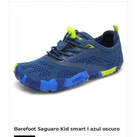
múltiples
variantes.
Las
opciones
se
pueden
elegir
en
la
página
de
producto
Barefoot Saguaro Kid smart I azul oscuro