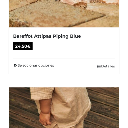
de
producto
Bareffot Attipas Piping Blue
24,50
€
Seleccionar opciones
Este
Detalles
producto
tiene
múltiples
variantes.
Las
opciones
se