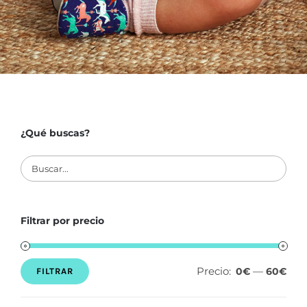
¿Qué buscas?
Filtrar por precio
Precio:
—
0€
60€
FILTRAR
Precio
Precio
mínimo
máximo