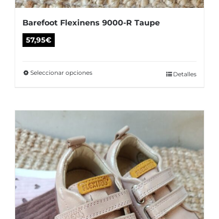
Barefoot Flexinens 9000-R Taupe
57,95
€
Seleccionar opciones
Este
Detalles
producto
tiene
múltiples
variantes.
Las
opciones
se
pueden
elegir
en