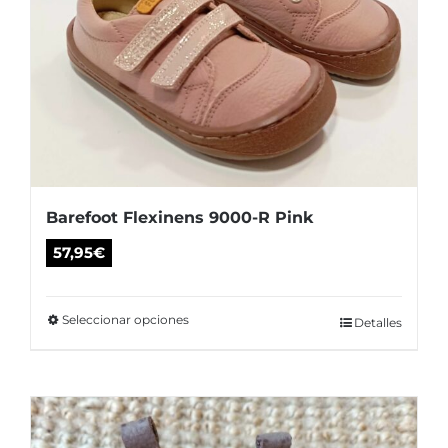
Barefoot Flexinens 9000-R Pink
57,95
€
Seleccionar opciones
Este
Detalles
producto
tiene
múltiples
variantes.