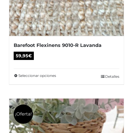
Barefoot Flexinens 9010-R Lavanda
59,95
€
Seleccionar opciones
Este
Detalles
producto
tiene
múltiples
variantes.
¡Oferta!
Las
opciones