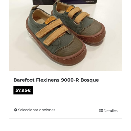
Barefoot Flexinens 9000-R Bosque
57,95
€
Seleccionar opciones
Este
Detalles
producto
tiene