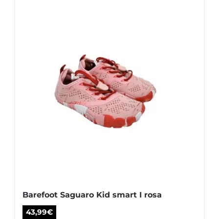
variantes.
Las
opciones
se
pueden
elegir
en
la
página
de
producto
Barefoot Saguaro Kid smart I rosa
43,99
€