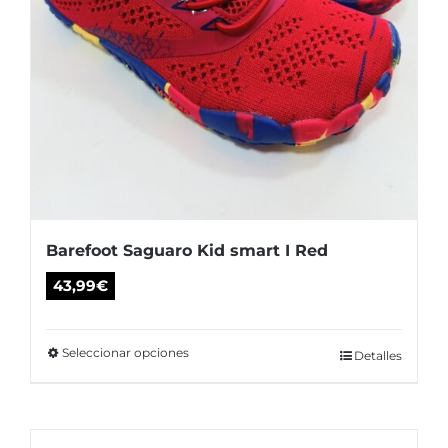
producto
Barefoot Saguaro Kid smart I Red
43,99
€
Seleccionar opciones
Este
Detalles
producto
tiene
múltiples