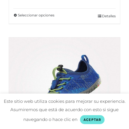
Seleccionar opciones
Este
Detalles
producto
tiene
múltiples
variantes.
Las
opciones
se
pueden
elegir
en
Este sitio web utiliza cookies para mejorar su experiencia.
la
Asumiremos que está de acuerdo con esto si sigue
página
navegando o hace clic en
ACEPTAR
de