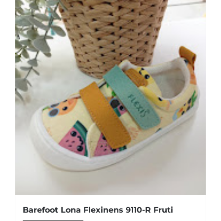
se
pueden
elegir
en
la
página
de
producto
Barefoot Lona Flexinens 9110-R Fruti