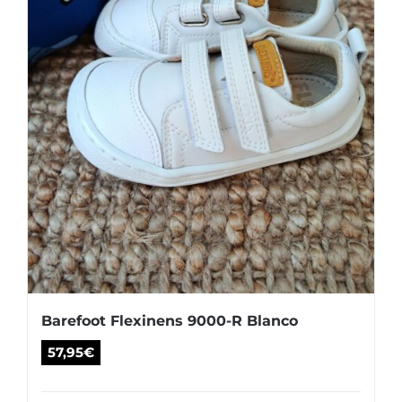
en
la
página
de
producto
Barefoot Flexinens 9000-R Blanco
57,95
€