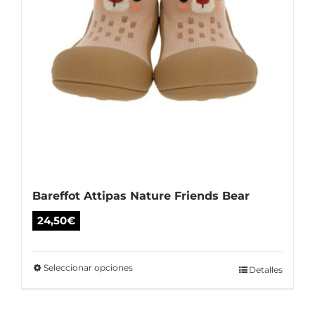
Bareffot Attipas Nature Friends Bear
24,50
€
Seleccionar opciones
Este
Detalles
producto
tiene