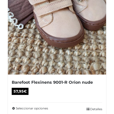
la
página
de
producto
Barefoot Flexinens 9001-R Orion nude
57,95
€
Seleccionar opciones
Este
Detalles